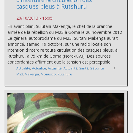
casques bleus à Rutshuru
20/10/2013 - 15:05
En avant-plan, Sulutani Makenga, le chef de la branche
armée de la rébellion du M23 à Goma le 20 novembre 2012
Le général autoproclamé du M23, Sultani Makenga aurait
annoncé, samedi 19 octobre, sur une radio locale son
intention d’interdire toute circulation des casques bleus, à
Rutshuru, à 75 km de Goma (Nord-Kivu). Des sources
concordantes affirment que la tension est perceptible
/
Actualité
,
Actualité
,
Actualité
,
Actualité
,
Santé
,
Sécurité
M23
,
Makenga
,
Monusco
,
Rutshuru