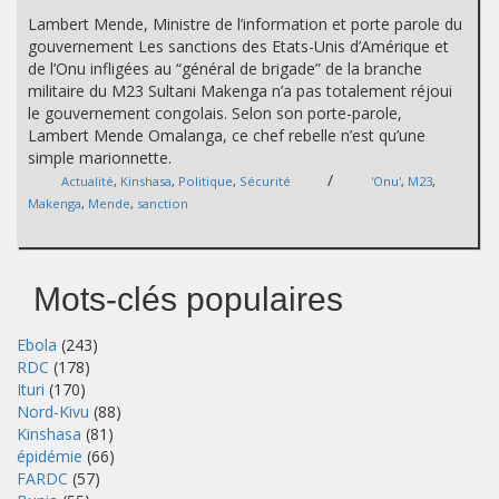
Lambert Mende, Ministre de l’information et porte parole du
gouvernement Les sanctions des Etats-Unis d’Amérique et
de l’Onu infligées au “général de brigade” de la branche
militaire du M23 Sultani Makenga n’a pas totalement réjoui
le gouvernement congolais. Selon son porte-parole,
Lambert Mende Omalanga, ce chef rebelle n’est qu’une
simple marionnette.
/
Actualité
,
Kinshasa
,
Politique
,
Sécurité
'Onu'
,
M23
,
Makenga
,
Mende
,
sanction
Mots-clés populaires
Ebola
(243)
RDC
(178)
Ituri
(170)
Nord-Kivu
(88)
Kinshasa
(81)
épidémie
(66)
FARDC
(57)