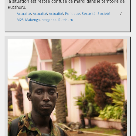
la situation est restée confuse ce mardi dans le territoire de
Rutshuru.
/
Actualité
,
Actualité
,
Actualité
,
Politique
,
Sécurité
,
Société
M23
,
Makenga
,
ntaganda
,
Rutshuru