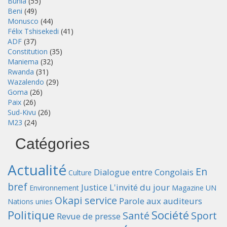
Bunia
(55)
Beni
(49)
Monusco
(44)
Félix Tshisekedi
(41)
ADF
(37)
Constitution
(35)
Maniema
(32)
Rwanda
(31)
Wazalendo
(29)
Goma
(26)
Paix
(26)
Sud-Kivu
(26)
M23
(24)
Catégories
Actualité
En
Dialogue entre Congolais
Culture
bref
Justice
L'invité du jour
Environnement
Magazine UN
Okapi service
Parole aux auditeurs
Nations unies
Politique
Société
Santé
Sport
Revue de presse