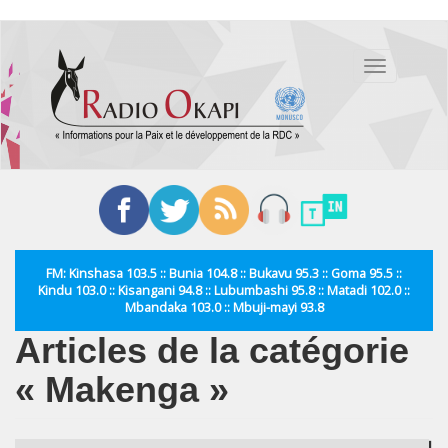
Aller
au
Toggle
contenu
navigation
principal
FM: Kinshasa 103.5 :: Bunia 104.8 :: Bukavu 95.3 :: Goma 95.5 ::
Kindu 103.0 :: Kisangani 94.8 :: Lubumbashi 95.8 :: Matadi 102.0 ::
Mbandaka 103.0 :: Mbuji-mayi 93.8
Articles de la catégorie
« Makenga »