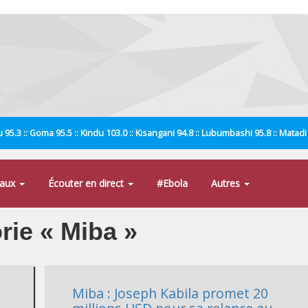
 95.3 :: Goma 95.5 :: Kindu 103.0 :: Kisangani 94.8 :: Lubumbashi 95.8 :: Matad
naux
Écouter en direct
#Ebola
Autres
orie « Miba »
Miba : Joseph Kabila promet 20