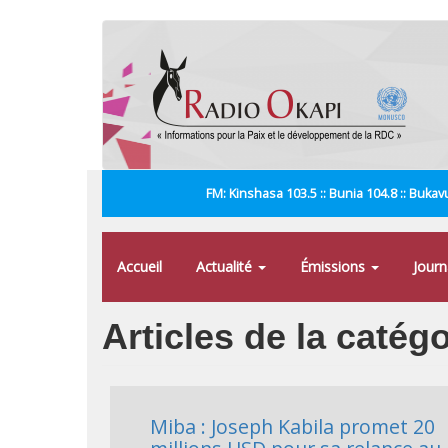
Aller
au
contenu
principal
FM: Kinshasa 103.5 :: Bunia 104.8 :: Bukavu
Accueil
Actualité
Émissions
Jour
Articles de la catég
Miba : Joseph Kabila promet 20