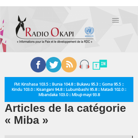
Aller
au
Toggle
contenu
navigation
principal
FM: Kinshasa 103.5 :: Bunia 104.8 :: Bukavu 95.3 :: Goma 95.5 ::
Kindu 103.0 :: Kisangani 94.8 :: Lubumbashi 95.8 :: Matadi 102.0 ::
Mbandaka 103.0 :: Mbuji-mayi 93.8
Articles de la catégorie
« Miba »