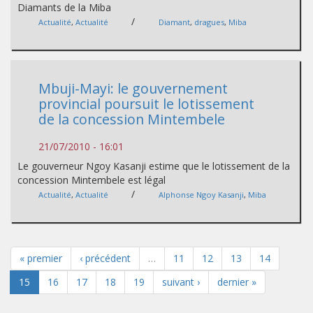
Diamants de la Miba
/
Actualité
,
Actualité
Diamant
,
dragues
,
Miba
Mbuji-Mayi: le gouvernement
provincial poursuit le lotissement
de la concession Mintembele
21/07/2010 - 16:01
Le gouverneur Ngoy Kasanji estime que le lotissement de la
concession Mintembele est légal
/
Actualité
,
Actualité
Alphonse Ngoy Kasanji
,
Miba
« premier
‹ précédent
…
11
12
13
14
15
16
17
18
19
suivant ›
dernier »