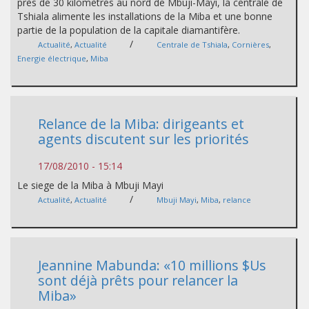
près de 30 kilomètres au nord de Mbuji-Mayi, la centrale de
Tshiala alimente les installations de la Miba et une bonne
partie de la population de la capitale diamantifère.
/
Actualité
,
Actualité
Centrale de Tshiala
,
Cornières
,
Energie électrique
,
Miba
Relance de la Miba: dirigeants et
agents discutent sur les priorités
17/08/2010 - 15:14
Le siege de la Miba à Mbuji Mayi
/
Actualité
,
Actualité
Mbuji Mayi
,
Miba
,
relance
Jeannine Mabunda: «10 millions $Us
sont déjà prêts pour relancer la
Miba»