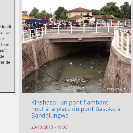
 lundi
ko, au
de
d’une
nant
 de
ter de
Kinshasa : un pont flambant
neuf à la place du pont Basoko à
Bandalungwa
23/10/2013 - 16:33