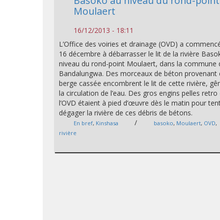
Basoko au niveau du rond-point
Moulaert
16/12/2013 - 18:11
L’Office des voiries et drainage (OVD) a commencé
16 décembre à débarrasser le lit de la rivière Baso
niveau du rond-point Moulaert, dans la commune 
Bandalungwa. Des morceaux de béton provenant 
berge cassée encombrent le lit de cette rivière, gê
la circulation de l’eau. Des gros engins pelles retro
l’OVD étaient à pied d’œuvre dès le matin pour ten
dégager la rivière de ces débris de bétons.
/
En bref
,
Kinshasa
basoko
,
Moulaert
,
OVD
,
rivière