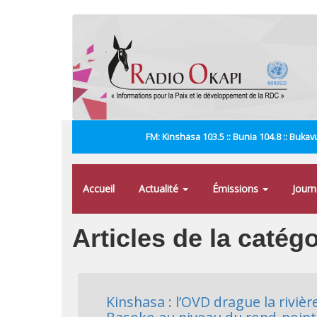
Aller
au
contenu
principal
FM: Kinshasa 103.5 :: Bunia 104.8 :: Bukavu
Accueil
Actualité
Émissions
Jour
Articles de la catég
Kinshasa : l’OVD drague la rivièr