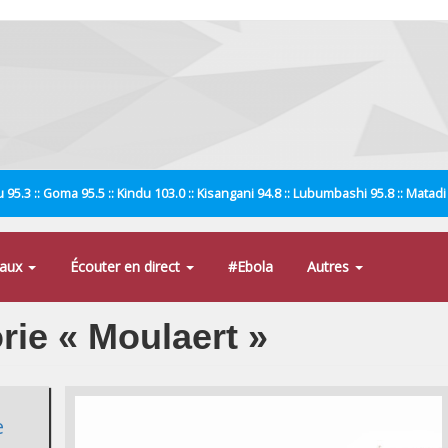
 95.3 :: Goma 95.5 :: Kindu 103.0 :: Kisangani 94.8 :: Lubumbashi 95.8 :: Matad
naux
Écouter en direct
#Ebola
Autres
orie « Moulaert »
e