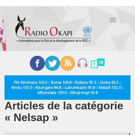
Aller
au
Toggle
contenu
navigation
principal
FM: Kinshasa 103.5 :: Bunia 104.8 :: Bukavu 95.3 :: Goma 95.5 ::
Kindu 103.0 :: Kisangani 94.8 :: Lubumbashi 95.8 :: Matadi 102.0 ::
Mbandaka 103.0 :: Mbuji-mayi 93.8
Articles de la catégorie
« Nelsap »