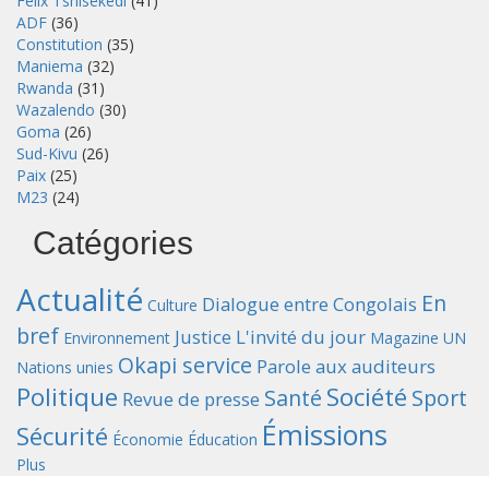
Félix Tshisekedi
(41)
ADF
(36)
Constitution
(35)
Maniema
(32)
Rwanda
(31)
Wazalendo
(30)
Goma
(26)
Sud-Kivu
(26)
Paix
(25)
M23
(24)
Catégories
Actualité
En
Dialogue entre Congolais
Culture
bref
Justice
L'invité du jour
Environnement
Magazine UN
Okapi service
Parole aux auditeurs
Nations unies
Politique
Société
Santé
Sport
Revue de presse
Émissions
Sécurité
Économie
Éducation
Plus