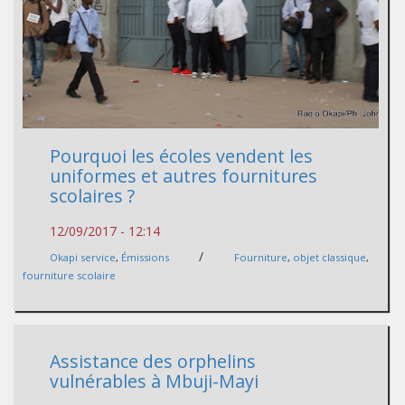
Pourquoi les écoles vendent les
uniformes et autres fournitures
scolaires ?
12/09/2017 - 12:14
/
Okapi service
,
Émissions
Fourniture
,
objet classique
,
fourniture scolaire
Assistance des orphelins
vulnérables à Mbuji-Mayi