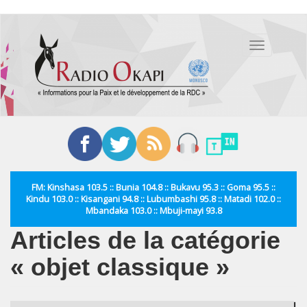
Aller
au
Toggle
contenu
navigation
principal
FM: Kinshasa 103.5 :: Bunia 104.8 :: Bukavu 95.3 :: Goma 95.5 ::
Kindu 103.0 :: Kisangani 94.8 :: Lubumbashi 95.8 :: Matadi 102.0 ::
Mbandaka 103.0 :: Mbuji-mayi 93.8
Articles de la catégorie
« objet classique »