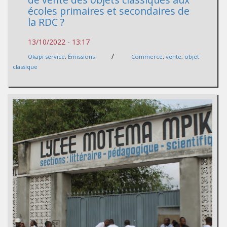
écoles primaires et secondaires de
la RDC ?
13/10/2022 - 13:17
/
Okapi service
,
Émissions
Commerce
,
vente
,
objet
classique