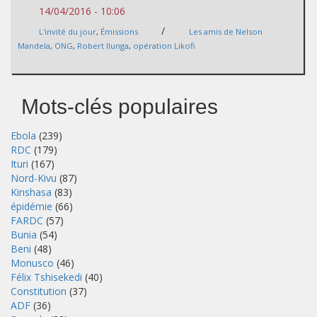
14/04/2016 - 10:06
/
L'invité du jour
,
Émissions
Les amis de Nelson
Mandela
,
ONG
,
Robert Ilunga
,
opération Likofi
Mots-clés populaires
Ebola
(239)
RDC
(179)
Ituri
(167)
Nord-Kivu
(87)
Kinshasa
(83)
épidémie
(66)
FARDC
(57)
Bunia
(54)
Beni
(48)
Monusco
(46)
Félix Tshisekedi
(40)
Constitution
(37)
ADF
(36)