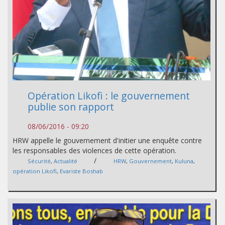
Opération Likofi : le gouvernement
publie son rapport
08/06/2016 - 09:20
HRW appelle le gouvernement d'initier une enquête contre
les responsables des violences de cette opération.
/
Sécurité
,
Actualité
HRW
,
Gouvernement
,
Kuluna
,
opération Likofi
,
Evariste Boshab