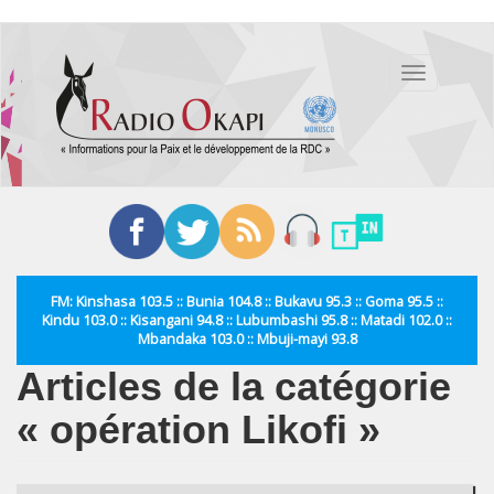
Aller
au
Toggle
contenu
navigation
principal
FM: Kinshasa 103.5 :: Bunia 104.8 :: Bukavu 95.3 :: Goma 95.5 ::
Kindu 103.0 :: Kisangani 94.8 :: Lubumbashi 95.8 :: Matadi 102.0 ::
Mbandaka 103.0 :: Mbuji-mayi 93.8
Articles de la catégorie
« opération Likofi »