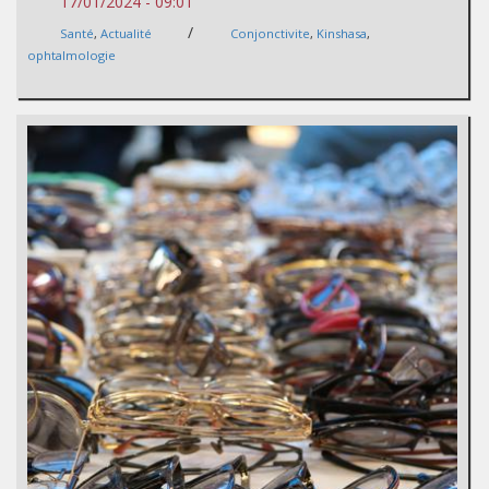
17/01/2024 - 09:01
/
Santé
,
Actualité
Conjonctivite
,
Kinshasa
,
ophtalmologie