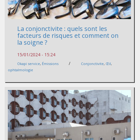
La conjonctivite : quels sont les
facteurs de risques et comment on
la soigne ?
15/01/2024 - 15:24
/
Okapi service
,
Émissions
Conjonctivite
,
Œil
,
ophtalmologie