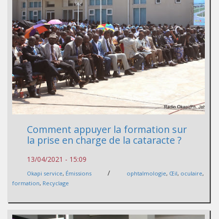
Comment appuyer la formation sur
la prise en charge de la cataracte ?
13/04/2021 - 15:09
/
Okapi service
,
Émissions
ophtalmologie
,
Œil
,
oculaire
,
formation
,
Recyclage