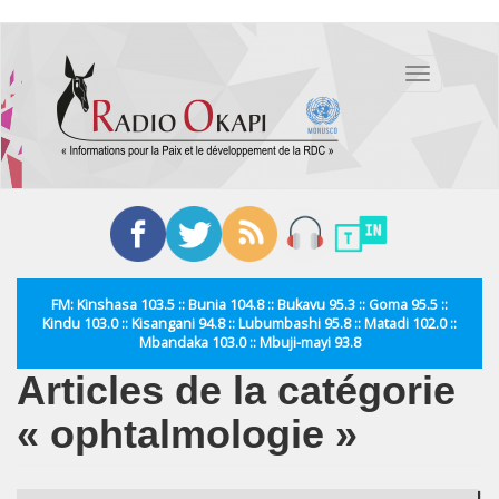
Aller
au
Toggle
contenu
navigation
principal
FM: Kinshasa 103.5 :: Bunia 104.8 :: Bukavu 95.3 :: Goma 95.5 ::
Kindu 103.0 :: Kisangani 94.8 :: Lubumbashi 95.8 :: Matadi 102.0 ::
Mbandaka 103.0 :: Mbuji-mayi 93.8
Articles de la catégorie
« ophtalmologie »