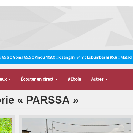
 95.3 :: Goma 95.5 :: Kindu 103.0 :: Kisangani 94.8 :: Lubumbashi 95.8 :: Matad
naux
Écouter en direct
#Ebola
Autres
gorie « PARSSA »