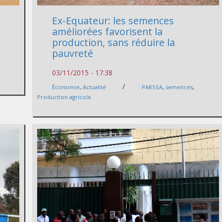
Ex-Equateur: les semences
améliorées favorisent la
production, sans réduire la
pauvreté
03/11/2015 - 17:38
/
Économie
,
Actualité
PARSSA
,
semences
,
Production agricole