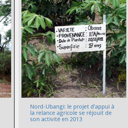
Nord-Ubangi: le projet d’appui à
la relance agricole se réjouit de
son activité en 2013