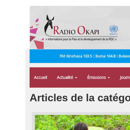
Aller
au
contenu
principal
FM: Kinshasa 103.5 :: Bunia 104.8 :: Bukavu
Accueil
Actualité
Émissions
Jour
Articles de la caté