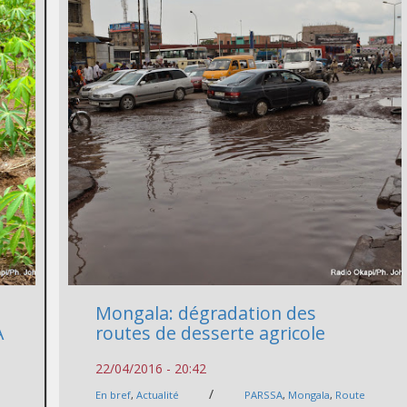
Mongala: dégradation des
A
routes de desserte agricole
22/04/2016 - 20:42
/
En bref
,
Actualité
PARSSA
,
Mongala
,
Route