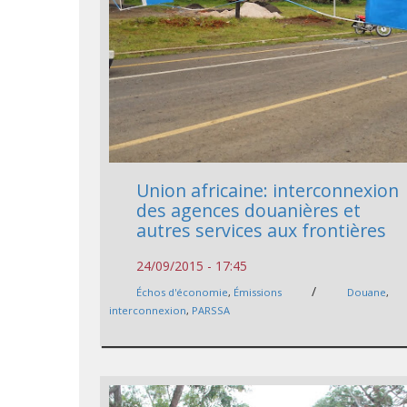
Union africaine: interconnexion
des agences douanières et
autres services aux frontières
24/09/2015 - 17:45
/
Échos d'économie
,
Émissions
Douane
,
interconnexion
,
PARSSA