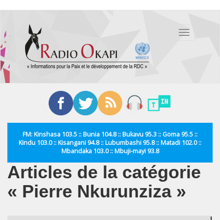
Aller
au
Toggle
contenu
navigation
principal
FM: Kinshasa 103.5 :: Bunia 104.8 :: Bukavu 95.3 :: Goma 95.5 ::
Kindu 103.0 :: Kisangani 94.8 :: Lubumbashi 95.8 :: Matadi 102.0 ::
Mbandaka 103.0 :: Mbuji-mayi 93.8
Articles de la catégorie
« Pierre Nkurunziza »