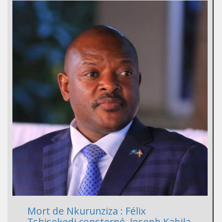
Mort de Nkurunziza : Félix
Tshisekedi consterné, Joseph Kabila