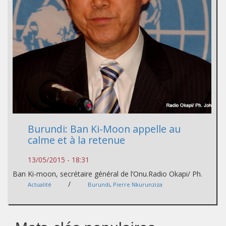
Burundi: Ban Ki-Moon appelle au
calme et à la retenue
13/05/2015 - 18:31
Ban Ki-moon, secrétaire général de l’Onu.Radio Okapi/ Ph.
/
Actualité
Burundi
,
Pierre Nkurunziza