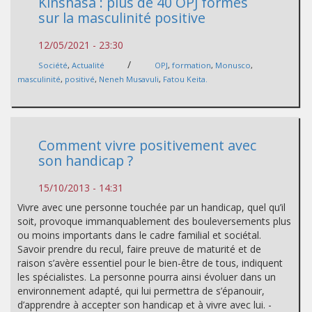
Kinshasa : plus de 40 OPJ formés
sur la masculinité positive
12/05/2021 - 23:30
/
Société
,
Actualité
OPJ
,
formation
,
Monusco
,
masculinité
,
positivé
,
Neneh Musavuli
,
Fatou Keita.
Comment vivre positivement avec
son handicap ?
15/10/2013 - 14:31
Vivre avec une personne touchée par un handicap, quel qu’il
soit, provoque immanquablement des bouleversements plus
ou moins importants dans le cadre familial et sociétal.
Savoir prendre du recul, faire preuve de maturité et de
raison s’avère essentiel pour le bien-être de tous, indiquent
les spécialistes. La personne pourra ainsi évoluer dans un
environnement adapté, qui lui permettra de s’épanouir,
d’apprendre à accepter son handicap et à vivre avec lui. -