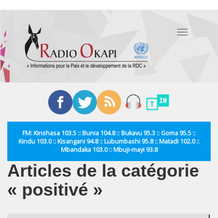
Aller
au
Toggle
contenu
navigation
principal
FM: Kinshasa 103.5 :: Bunia 104.8 :: Bukavu 95.3 :: Goma 95.5 ::
Kindu 103.0 :: Kisangani 94.8 :: Lubumbashi 95.8 :: Matadi 102.0 ::
Mbandaka 103.0 :: Mbuji-mayi 93.8
Articles de la catégorie
« positivé »