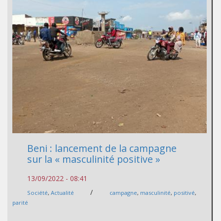
Beni : lancement de la campagne
sur la « masculinité positive »
13/09/2022 - 08:41
/
Société
,
Actualité
campagne
,
masculinité
,
positivé
,
parité