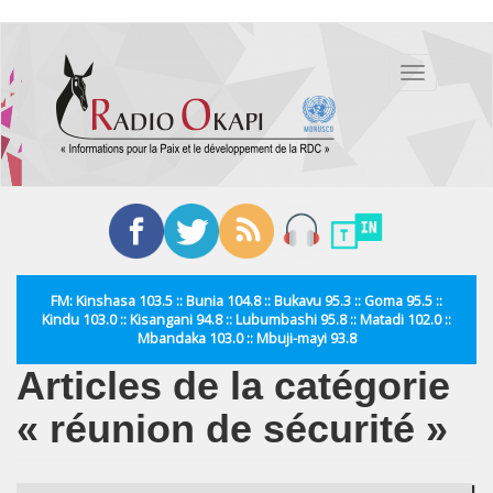
Aller
au
Toggle
contenu
navigation
principal
FM: Kinshasa 103.5 :: Bunia 104.8 :: Bukavu 95.3 :: Goma 95.5 ::
Kindu 103.0 :: Kisangani 94.8 :: Lubumbashi 95.8 :: Matadi 102.0 ::
Mbandaka 103.0 :: Mbuji-mayi 93.8
Articles de la catégorie
« réunion de sécurité »