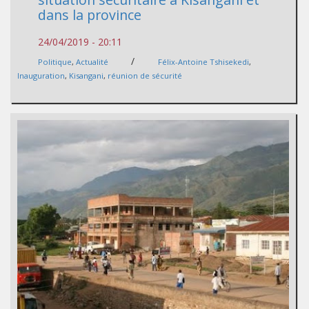
dans la province
24/04/2019 - 20:11
/
Politique
,
Actualité
Félix-Antoine Tshisekedi
,
Inauguration
,
Kisangani
,
réunion de sécurité