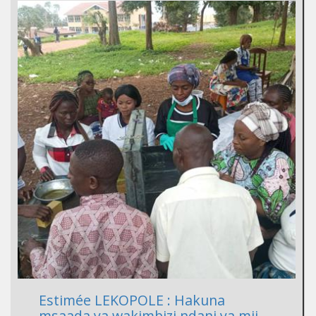
Estimée LEKOPOLE : Hakuna
msaada ya wakimbizi ndani ya mji