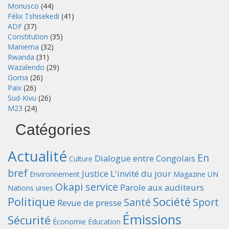
Monusco
(44)
Félix Tshisekedi
(41)
ADF
(37)
Constitution
(35)
Maniema
(32)
Rwanda
(31)
Wazalendo
(29)
Goma
(26)
Paix
(26)
Sud-Kivu
(26)
M23
(24)
Catégories
Actualité
En
Dialogue entre Congolais
Culture
bref
Justice
L'invité du jour
Environnement
Magazine UN
Okapi service
Parole aux auditeurs
Nations unies
Politique
Société
Santé
Sport
Revue de presse
Émissions
Sécurité
Économie
Éducation