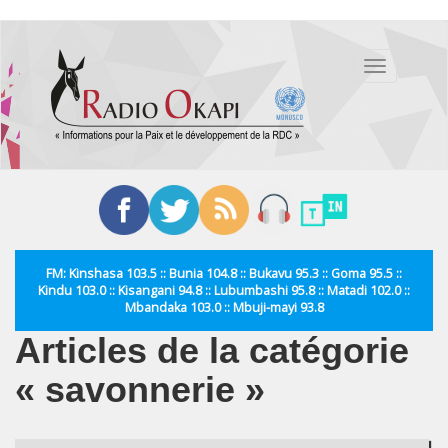
Aller
au
Toggle
contenu
navigation
principal
FM: Kinshasa 103.5 :: Bunia 104.8 :: Bukavu 95.3 :: Goma 95.5 ::
Kindu 103.0 :: Kisangani 94.8 :: Lubumbashi 95.8 :: Matadi 102.0 ::
Mbandaka 103.0 :: Mbuji-mayi 93.8
Articles de la catégorie
« savonnerie »