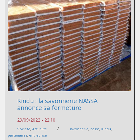
Kindu : la savonnerie NASSA
annonce sa fermeture
29/09/2022 - 22:10
/
Société
,
Actualité
savonnerie
,
nassa
,
Kindu
,
partenaires
,
entreprise