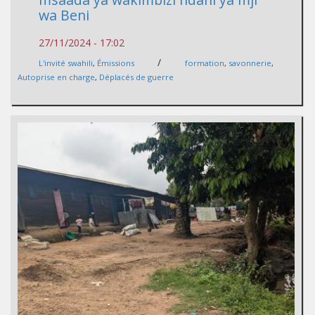
wa Beni
27/11/2024 - 17:02
/
L'invité swahili
,
Émissions
formation
,
savonnerie
,
Autoprise en charge
,
Déplacés de guerre