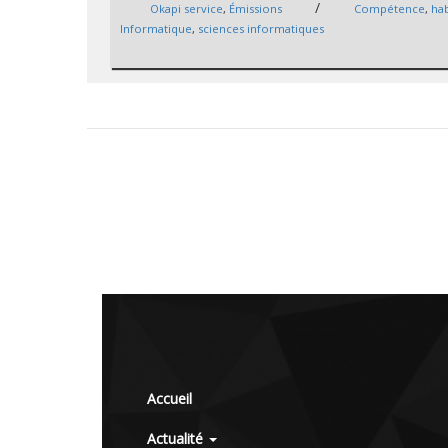
/
Okapi service
,
Émissions
Compétence
,
hab
Informatique
,
sciences informatiques
Accueil
Actualité