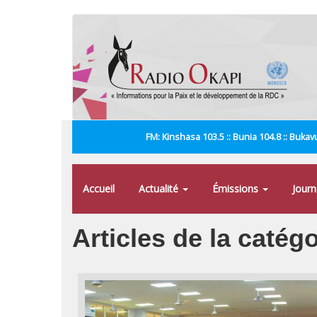
Aller
au
contenu
principal
FM: Kinshasa 103.5 :: Bunia 104.8 :: Bukavu
Accueil
Actualité
Émissions
Jour
Articles de la catég