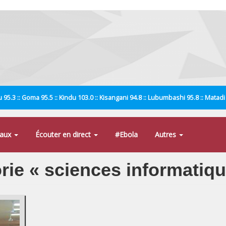
 95.3 :: Goma 95.5 :: Kindu 103.0 :: Kisangani 94.8 :: Lubumbashi 95.8 :: Matad
naux
Écouter en direct
#Ebola
Autres
orie « sciences informatiq