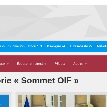
 95.3 :: Goma 95.5 :: Kindu 103.0 :: Kisangani 94.8 :: Lubumbashi 95.8 :: Matad
naux
Écouter en direct
#Ebola
Autres
gorie « Sommet OIF »