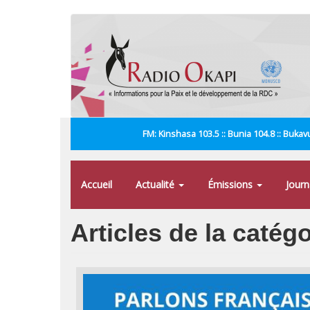
Aller
au
contenu
principal
FM: Kinshasa 103.5 :: Bunia 104.8 :: Bukavu
Accueil
Actualité
Émissions
Jour
Articles de la caté