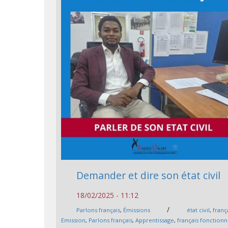
Demander et dire son état civil
18/02/2025 - 11:12
/
Parlons français
,
Émissions
état civil
,
franç
Emission
,
Parlons français
,
Apprentissage
,
français fonctionn