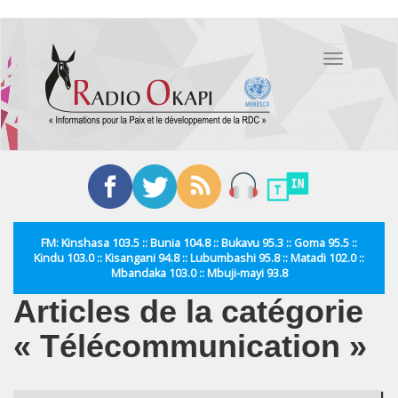
Aller
au
Toggle
contenu
navigation
principal
FM: Kinshasa 103.5 :: Bunia 104.8 :: Bukavu 95.3 :: Goma 95.5 ::
Kindu 103.0 :: Kisangani 94.8 :: Lubumbashi 95.8 :: Matadi 102.0 ::
Mbandaka 103.0 :: Mbuji-mayi 93.8
Articles de la catégorie
« Télécommunication »