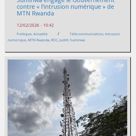
contre « l’intrusion numérique » de
MTN Rwanda
12/02/2026 - 10:42
/
Politique
,
Actualité
Télécommunication
,
Intrusion
numerique
,
MTN Rwanda
,
RDC
,
Judith Suminwa