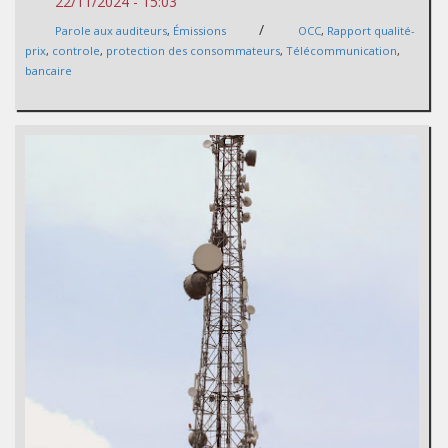
22/11/2024 - 15:03
/
Parole aux auditeurs
,
Émissions
OCC
,
Rapport qualité-
prix
,
controle
,
protection des consommateurs
,
Télécommunication
,
bancaire