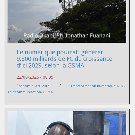
Le numérique pourrait générer
9.800 milliards de FC de croissance
d’ici 2029, selon la GSMA
22/09/2025 - 08:35
/
Économie
,
Actualité
transformation numérique
,
RDC
,
Télécommunication
,
GSMA