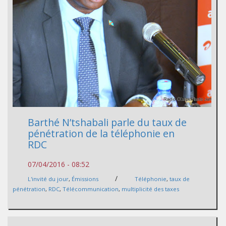
Barthé N’tshabali parle du taux de
pénétration de la téléphonie en
RDC
07/04/2016 - 08:52
/
L'invité du jour
,
Émissions
Téléphonie
,
taux de
pénétration
,
RDC
,
Télécommunication
,
multiplicité des taxes