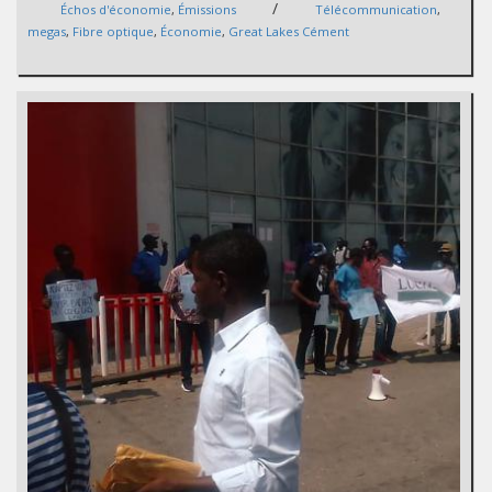
/
Échos d'économie
,
Émissions
Télécommunication
,
megas
,
Fibre optique
,
Économie
,
Great Lakes Cément