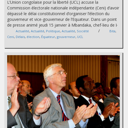
L’Union congolaise pour la liberté (UCL) accuse la
Commission électorale nationale indépendante (Ceni) d’avoir
dépassé le délai constitutionnel d’organiser l’élection du
gouverneur et vice-gouverneur de l’Equateur. Dans un point
de presse animé jeudi 15 janvier à Mbandaka, chef-lieu de l̵
/
Actualité
,
Actualité
,
Politique
,
Actualité
,
Société
Bita
,
Ceni
,
Délais
,
élection
,
Équateur
,
gouverneur
,
UCL