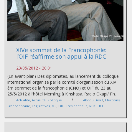
XIVe sommet de la Francophonie:
l’OIF réaffirme son appui à la RDC
23/05/2012 - 20:01
(En avant-plan) Des diplomates, au lancement du colloque
international organisé par le comité d’organisation du XIV
èm sommet de la francophonie (CNO) et OIF du 23 au
25/5/2012 à l’hôtel Memling à Kinshasa. Radio Okapi/ Ph.
/
Actualité
,
Actualité
,
Politique
Abdou Diouf
,
Elections
,
Francophonie
,
Législatives
,
MP
,
OIF
,
Présidentielle
,
RDC
,
UCL