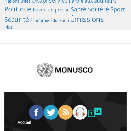
Okapi service
Parole aux auditeurs
Nations unies
Politique
Société
Santé
Sport
Revue de presse
Émissions
Sécurité
Économie
Éducation
Plus
Accueil