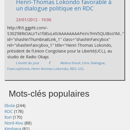
Henri-Thomas Lokondo favorable à
un dialogue politique en RDC
23/01/2012 - 10:06
http://lh5.ggpht.com/-
S30Z98RiOAU/Tx1fdEuLelI/AAAAAAAAPeI/v7mV5QUI8oI/IM..."
id="shashinThumbnailLink_1" class="shashinFancybox"
rel="shashinFancybox_1" title="Henri-Thomas Lokondo,
président de l’Union Congolaise pour la Liberté(UCL), au
studio de Radio Okapi.
/
L'invité du jour
Abdou Diouf
,
Ceni
,
Dialogue
,
Francophonie
,
Henri thomas Lokondo
,
RDC
,
UCL
Mots-clés populaires
Ebola
(244)
RDC
(178)
Ituri
(170)
Nord-Kivu
(88)
Kinshasa
(81)