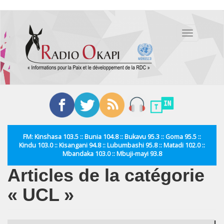
Aller
au
Toggle
contenu
navigation
principal
FM: Kinshasa 103.5 :: Bunia 104.8 :: Bukavu 95.3 :: Goma 95.5 ::
Kindu 103.0 :: Kisangani 94.8 :: Lubumbashi 95.8 :: Matadi 102.0 ::
Mbandaka 103.0 :: Mbuji-mayi 93.8
Articles de la catégorie
« UCL »