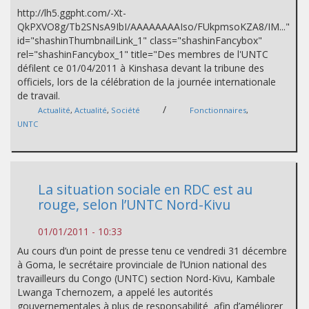
http://lh5.ggpht.com/-Xt-
QkPXVO8g/Tb2SNsA9IbI/AAAAAAAAIso/FUkpmsoKZA8/IM..."
id="shashinThumbnailLink_1" class="shashinFancybox"
rel="shashinFancybox_1" title="Des membres de l'UNTC
défilent ce 01/04/2011 à Kinshasa devant la tribune des
officiels, lors de la célébration de la journée internationale
de travail.
/
Actualité
,
Actualité
,
Société
Fonctionnaires
,
UNTC
La situation sociale en RDC est au
rouge, selon l’UNTC Nord-Kivu
01/01/2011 - 10:33
Au cours d’un point de presse tenu ce vendredi 31 décembre
à Goma, le secrétaire provinciale de l’Union national des
travailleurs du Congo (UNTC) section Nord-Kivu, Kambale
Lwanga Tchernozem, a appelé les autorités
gouvernementales à plus de responsabilité afin d’améliorer