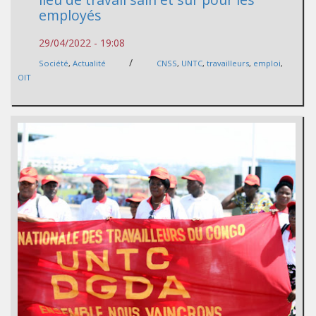
employés
29/04/2022 - 19:08
/
Société
,
Actualité
CNSS
,
UNTC
,
travailleurs
,
emploi
,
OIT