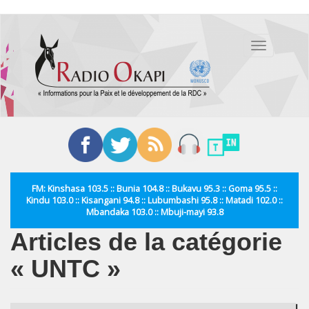
Aller
au
Toggle
contenu
navigation
principal
FM: Kinshasa 103.5 :: Bunia 104.8 :: Bukavu 95.3 :: Goma 95.5 ::
Kindu 103.0 :: Kisangani 94.8 :: Lubumbashi 95.8 :: Matadi 102.0 ::
Mbandaka 103.0 :: Mbuji-mayi 93.8
Articles de la catégorie
« UNTC »