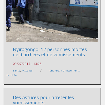
Nyiragongo: 12 personnes mortes
de diarrhées et de vomissements
09/07/2017 - 13:23
/
Santé
,
Actualité
Cholera
,
Vomissements
,
diarrhée
Des astuces pour arrêter les
vomissements