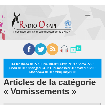
Aller
au
Toggle
contenu
navigation
principal
FM: Kinshasa 103.5 :: Bunia 104.8 :: Bukavu 95.3 :: Goma 95.5 ::
Kindu 103.0 :: Kisangani 94.8 :: Lubumbashi 95.8 :: Matadi 102.0 ::
Mbandaka 103.0 :: Mbuji-mayi 93.8
Articles de la catégorie
« Vomissements »