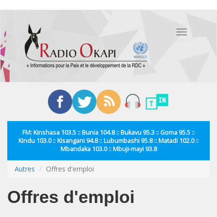
Aller
au
Toggle
contenu
navigation
principal
FM: Kinshasa 103.5 :: Bunia 104.8 :: Bukavu 95.3 :: Goma 95.5 ::
Kindu 103.0 :: Kisangani 94.8 :: Lubumbashi 95.8 :: Matadi 102.0 ::
Mbandaka 103.0 :: Mbuji-mayi 93.8
Autres
Offres d'emploi
Offres d'emploi