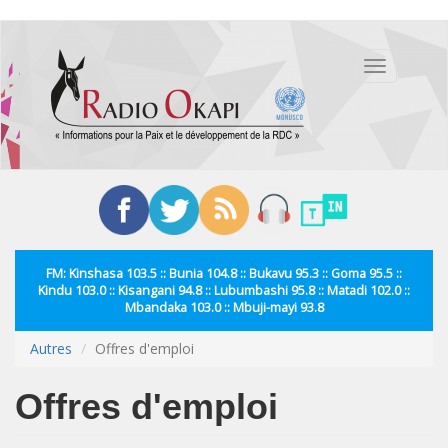
Aller
au
Toggle
contenu
navigation
principal
FM: Kinshasa 103.5 :: Bunia 104.8 :: Bukavu 95.3 :: Goma 95.5 ::
Kindu 103.0 :: Kisangani 94.8 :: Lubumbashi 95.8 :: Matadi 102.0 ::
Mbandaka 103.0 :: Mbuji-mayi 93.8
Autres
Offres d'emploi
Offres d'emploi