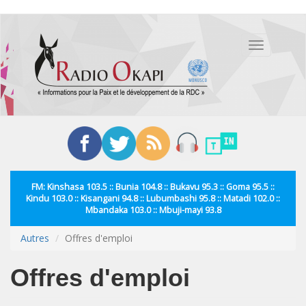
Aller
au
Toggle
contenu
navigation
principal
FM: Kinshasa 103.5 :: Bunia 104.8 :: Bukavu 95.3 :: Goma 95.5 ::
Kindu 103.0 :: Kisangani 94.8 :: Lubumbashi 95.8 :: Matadi 102.0 ::
Mbandaka 103.0 :: Mbuji-mayi 93.8
Autres
Offres d'emploi
Offres d'emploi