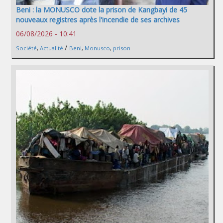
Beni : la MONUSCO dote la prison de Kangbayi de 45
nouveaux registres après l'incendie de ses archives
06/08/2026 - 10:41
/
Société
,
Actualité
Beni
,
Monusco
,
prison