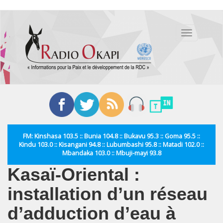
Aller
au
Toggle
contenu
navigation
principal
FM: Kinshasa 103.5 :: Bunia 104.8 :: Bukavu 95.3 :: Goma 95.5 ::
Kindu 103.0 :: Kisangani 94.8 :: Lubumbashi 95.8 :: Matadi 102.0 ::
Mbandaka 103.0 :: Mbuji-mayi 93.8
Kasaï-Oriental :
installation d’un réseau
d’adduction d’eau à