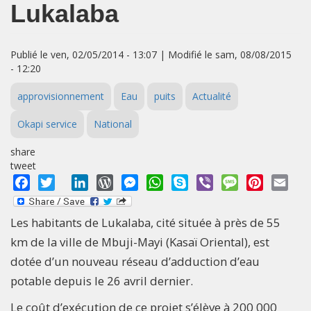
Lukalaba
Publié le ven, 02/05/2014 - 13:07 | Modifié le sam, 08/08/2015
- 12:20
approvisionnement
Eau
puits
Actualité
Okapi service
National
share
tweet
Facebook
Twitter
LinkedIn
WordPress
Messenger
WhatsApp
Skype
Viber
Message
Pinterest
Emai
Les habitants de Lukalaba, cité située à près de 55
km de la ville de Mbuji-Mayi (Kasaï Oriental), est
dotée d’un nouveau réseau d’adduction d’eau
potable depuis le 26 avril dernier.
Le coût d’exécution de ce projet s’élève à 200 000