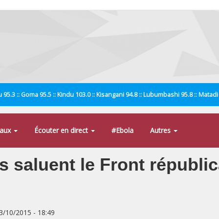
 95.3 :: Goma 95.5 :: Kindu 103.0 :: Kisangani 94.8 :: Lubumbashi 95.8 :: Matad
naux
Écouter en direct
#Ebola
Autres
 saluent le Front républic
03/10/2015 - 18:49