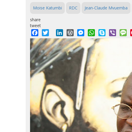
Moise Katumbi
RDC
Jean-Claude Mvuemba
share
tweet
Facebook
Twitter
LinkedIn
WordPress
Messenger
WhatsApp
Skype
Viber
M