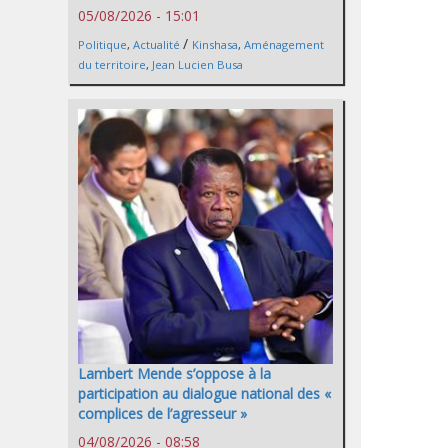
05/08/2026 - 15:01
/
Politique
,
Actualité
Kinshasa
,
Aménagement
du territoire
,
Jean Lucien Busa
Lambert Mende s’oppose à la
participation au dialogue national des «
complices de l’agresseur »
04/08/2026 - 08:58