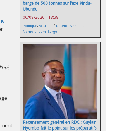
barge de 500 tonnes sur l’axe Kindu-
Ubundu
06/08/2026 - 18:38
ne
/
Politique
,
Actualité
Désenclavement
,
er
Mémorandum
,
Barge
'hui,
rage
Recensement général en RDC : Guylain
nement
Nyembo fait le point sur les préparatifs