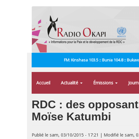
Aller
au
contenu
principal
FM: Kinshasa 103.5 :: Bunia 104.8 :: Bukavu
Accueil
Actualité
Émissions
Jour
RDC : des opposants
Moïse Katumbi
Publié le sam, 03/10/2015 - 17:21 | Modifié le sam, 