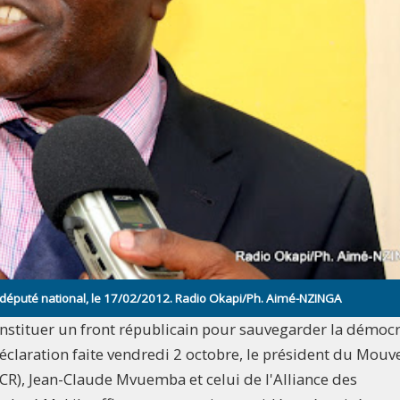
député national, le 17/02/2012. Radio Okapi/Ph. Aimé-NZINGA
onstituer un front républicain pour sauvegarder la démocr
 déclaration faite vendredi 2 octobre, le président du Mou
R), Jean-Claude Mvuemba et celui de l'Alliance des