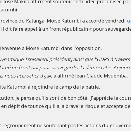
 José Makila affirment soutenir cette idée préconisée par
Katumbi.
province du Katanga, Moïse Katumbi a accordé vendredi
u
Il dit faire appel à un front républicain « pour sauvegard
ienvenue à Moïse Katumbi dans l'opposition.
Dynamique Tshisekedi président] ainsi que l'UDPS à travers
clamé un front uni pour sauvegarder la démocratie. Aujourd
ns nous accrocher à ça
», a affirmé Jean-Claude Mvuemba.
ite Katumbi à rejoindre le camp de la patrie.
tution, je pense qu'ils sont de bon côté. J'apprécie le cou
 dépit de tout ce qu'il a, a bravé le risque et accepte de
tout regroupement ne soutenant pas les actions du gouver