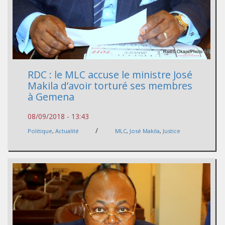
RDC : le MLC accuse le ministre José
Makila d’avoir torturé ses membres
à Gemena
08/09/2018 - 13:43
/
Politique
,
Actualité
MLC
,
José Makila
,
Justice