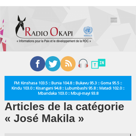
Aller
au
Toggle
contenu
navigation
principal
FM: Kinshasa 103.5 :: Bunia 104.8 :: Bukavu 95.3 :: Goma 95.5 ::
Kindu 103.0 :: Kisangani 94.8 :: Lubumbashi 95.8 :: Matadi 102.0 ::
Mbandaka 103.0 :: Mbuji-mayi 93.8
Articles de la catégorie
« José Makila »