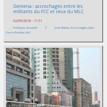
Gemena : accrochages entre les
militants du FCC et ceux du MLC
02/09/2018 - 11:51
/
Politique
,
Actualité
José Makila
,
Accrochages
,
Jean-
Pierre Bemba
,
MLC