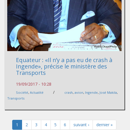
Equateur : «Il n’y a pas eu de crash à
Ingende», précise le ministère des
Transports
19/09/2017 - 10:28
/
Société
,
Actualité
crash
,
avion
,
Ingende
,
José Makila
,
Transports
1
2
3
4
5
6
suivant ›
dernier »