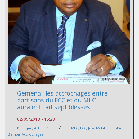
Gemena : les accrochages entre
partisans du FCC et du MLC
auraient fait sept blessés
02/09/2018 - 15:28
/
Politique
,
Actualité
MLC
,
FCC
,
José Makila
,
Jean-Pierre
Bemba
,
Accrochages