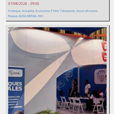
07/08/2026 - 09:06
/
Politique
,
Actualité
,
Économie
Félix Tshisekedi
,
Union africaine
,
Nepad
,
AUDA-NEPAD
,
RDC