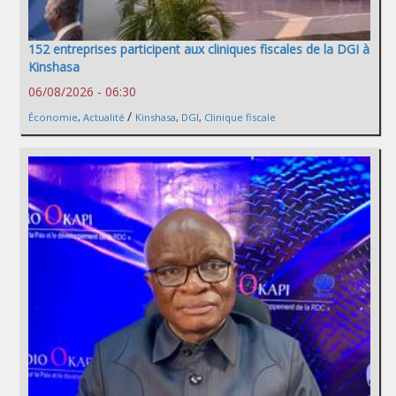
152 entreprises participent aux cliniques fiscales de la DGI à
Kinshasa
06/08/2026 - 06:30
/
Économie
,
Actualité
Kinshasa
,
DGI
,
Clinique fiscale