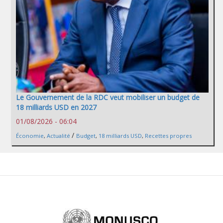
Le Gouvernement de la RDC veut mobiliser un budget de
18 milliards USD en 2027
01/08/2026 - 06:04
/
Économie
,
Actualité
Budget
,
18 milliards USD
,
Recettes propres