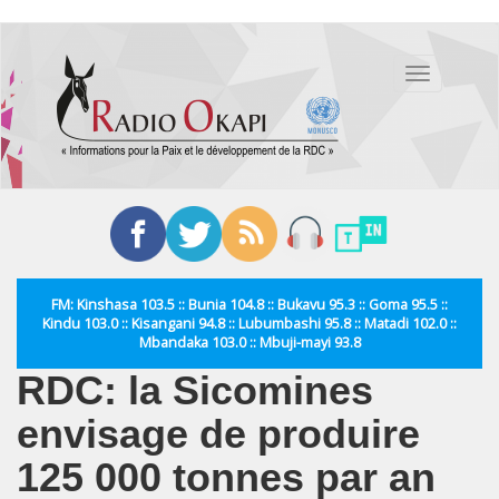
Aller
au
Toggle
contenu
navigation
principal
FM: Kinshasa 103.5 :: Bunia 104.8 :: Bukavu 95.3 :: Goma 95.5 ::
Kindu 103.0 :: Kisangani 94.8 :: Lubumbashi 95.8 :: Matadi 102.0 ::
Mbandaka 103.0 :: Mbuji-mayi 93.8
RDC: la Sicomines
envisage de produire
125 000 tonnes par an