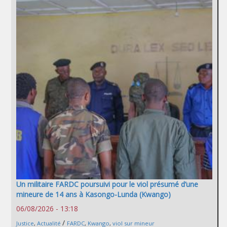
Un militaire FARDC poursuivi pour le viol présumé d’une
mineure de 14 ans à Kasongo-Lunda (Kwango)
06/08/2026 - 13:18
/
Justice
,
Actualité
FARDC
,
Kwango
,
viol sur mineur