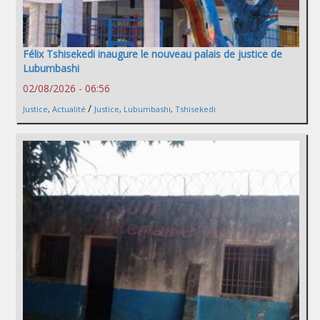
Félix Tshisekedi inaugure le nouveau palais de justice de
Lubumbashi
02/08/2026 - 06:56
/
Justice
,
Actualité
Justice
,
Lubumbashi
,
Tshisekedi