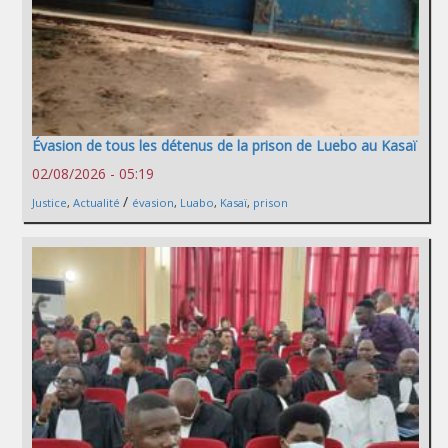
Évasion de tous les détenus de la prison de Luebo au Kasaï
02/08/2026 - 05:19
/
Justice
,
Actualité
évasion
,
Luabo
,
Kasaï
,
prison