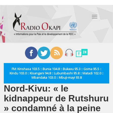
Aller
au
Toggle
contenu
navigation
principal
FM: Kinshasa 103.5 :: Bunia 104.8 :: Bukavu 95.3 :: Goma 95.5 ::
Kindu 103.0 :: Kisangani 94.8 :: Lubumbashi 95.8 :: Matadi 102.0 ::
Mbandaka 103.0 :: Mbuji-mayi 93.8
Nord-Kivu: « le
kidnappeur de Rutshuru
» condamné à la peine