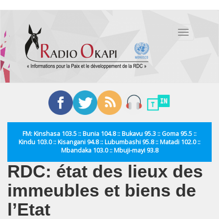
Aller
au
Toggle
contenu
navigation
principal
FM: Kinshasa 103.5 :: Bunia 104.8 :: Bukavu 95.3 :: Goma 95.5 ::
Kindu 103.0 :: Kisangani 94.8 :: Lubumbashi 95.8 :: Matadi 102.0 ::
Mbandaka 103.0 :: Mbuji-mayi 93.8
RDC: état des lieux des
immeubles et biens de
l’Etat