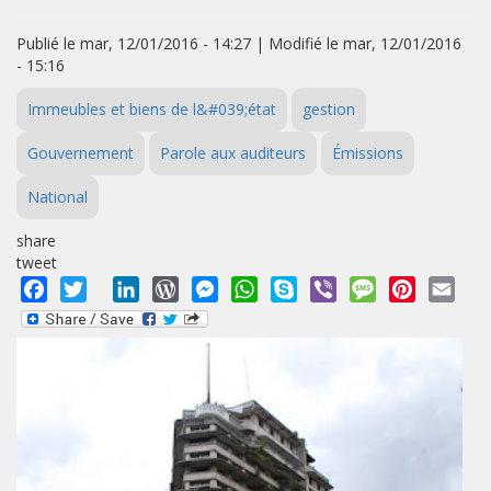
Publié le mar, 12/01/2016 - 14:27 | Modifié le mar, 12/01/2016
- 15:16
Immeubles et biens de l&#039;état
gestion
Gouvernement
Parole aux auditeurs
Émissions
National
share
tweet
Facebook
Twitter
LinkedIn
WordPress
Messenger
WhatsApp
Skype
Viber
Message
Pinterest
Emai