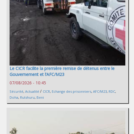
Le CICR facilite la première remise de détenus entre le
Gouvernement et l’AFC/M23
07/08/2026 - 10:45
/
Sécurité
,
Actualité
CICR
,
Echange des prisonniers
,
AFC/M23
,
RDC
,
Doha
,
Rutshuru
,
Beni