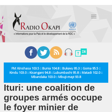
Aller
au
Toggle
contenu
navigation
principal
FM: Kinshasa 103.5 :: Bunia 104.8 :: Bukavu 95.3 :: Goma 95.5 ::
Kindu 103.0 :: Kisangani 94.8 :: Lubumbashi 95.8 :: Matadi 102.0 ::
Mbandaka 103.0 :: Mbuji-mayi 93.8
Ituri: une coalition de
groupes armés occupe
le foyer minier de