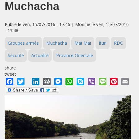
Muchacha
Publié le ven, 15/07/2016 - 17:46 | Modifié le ven, 15/07/2016
- 17:46
Groupes armés
Muchacha
Maï Maï
Ituri
RDC
Sécurité
Actualité
Province Orientale
share
tweet
Facebook
Twitter
LinkedIn
WordPress
Messenger
WhatsApp
Skype
Viber
Message
Pinterest
Emai