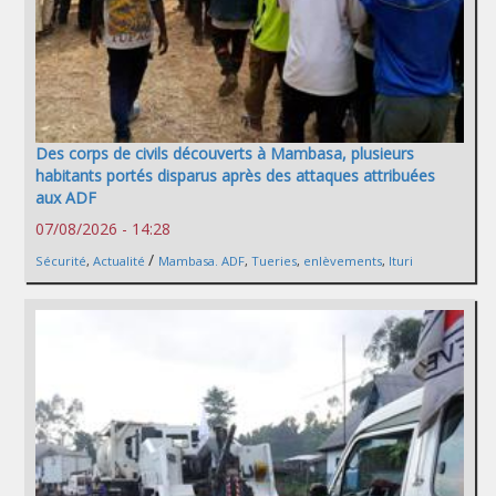
Des corps de civils découverts à Mambasa, plusieurs
habitants portés disparus après des attaques attribuées
aux ADF
07/08/2026 - 14:28
/
Sécurité
,
Actualité
Mambasa. ADF
,
Tueries
,
enlèvements
,
Ituri