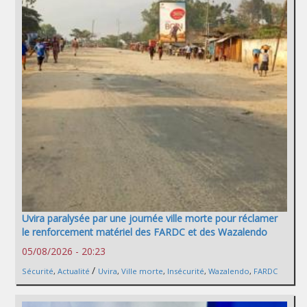
Uvira paralysée par une journée ville morte pour réclamer
le renforcement matériel des FARDC et des Wazalendo
05/08/2026 - 20:23
/
Sécurité
,
Actualité
Uvira
,
Ville morte
,
Insécurité
,
Wazalendo
,
FARDC