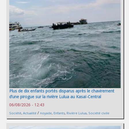
Plus de dix enfants portés disparus après le chavirement
d’une pirogue sur la rivière Lulua au Kasaï-Central
06/08/2026 - 12:43
/
Société
,
Actualité
noyade
,
Enfants
,
Rivière Lulua
,
Société civile