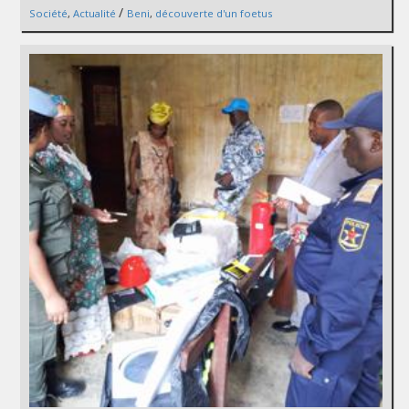
/
Société
,
Actualité
Beni
,
découverte d'un foetus