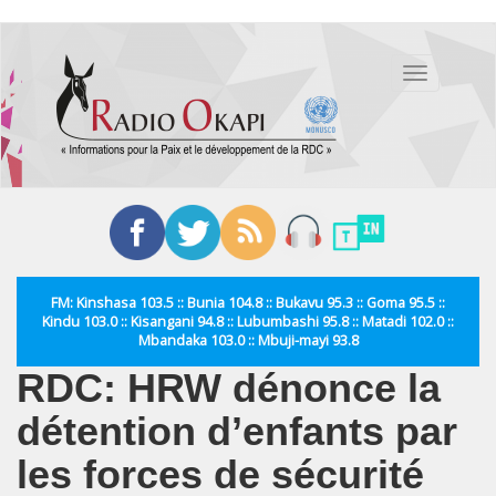
Aller
au
Toggle
contenu
navigation
principal
FM: Kinshasa 103.5 :: Bunia 104.8 :: Bukavu 95.3 :: Goma 95.5 ::
Kindu 103.0 :: Kisangani 94.8 :: Lubumbashi 95.8 :: Matadi 102.0 ::
Mbandaka 103.0 :: Mbuji-mayi 93.8
RDC: HRW dénonce la
détention d’enfants par
les forces de sécurité