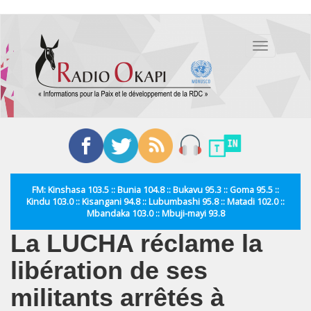
Aller
au
Toggle
contenu
navigation
principal
FM: Kinshasa 103.5 :: Bunia 104.8 :: Bukavu 95.3 :: Goma 95.5 ::
Kindu 103.0 :: Kisangani 94.8 :: Lubumbashi 95.8 :: Matadi 102.0 ::
Mbandaka 103.0 :: Mbuji-mayi 93.8
La LUCHA réclame la
libération de ses
militants arrêtés à