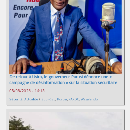
De retour à Uvira, le gouverneur Purusi dénonce une «
campagne de désinformation » sur la situation sécuritaire
05/08/2026 - 14:18
/
Sécurité
,
Actualité
Sud-Kivu
,
Purusi
,
FARDC
,
Wazalendo