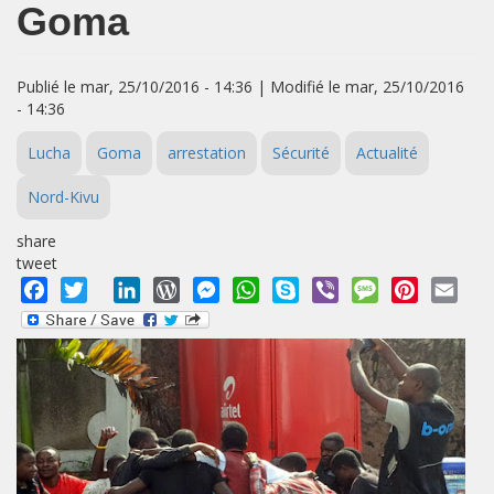
Goma
Publié le mar, 25/10/2016 - 14:36 | Modifié le mar, 25/10/2016
- 14:36
Lucha
Goma
arrestation
Sécurité
Actualité
Nord-Kivu
share
tweet
Facebook
Twitter
LinkedIn
WordPress
Messenger
WhatsApp
Skype
Viber
Message
Pinterest
Emai