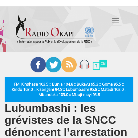
Aller
au
Toggle
contenu
navigation
principal
FM: Kinshasa 103.5 :: Bunia 104.8 :: Bukavu 95.3 :: Goma 95.5 ::
Kindu 103.0 :: Kisangani 94.8 :: Lubumbashi 95.8 :: Matadi 102.0 ::
Mbandaka 103.0 :: Mbuji-mayi 93.8
Lubumbashi : les
grévistes de la SNCC
dénoncent l’arrestation