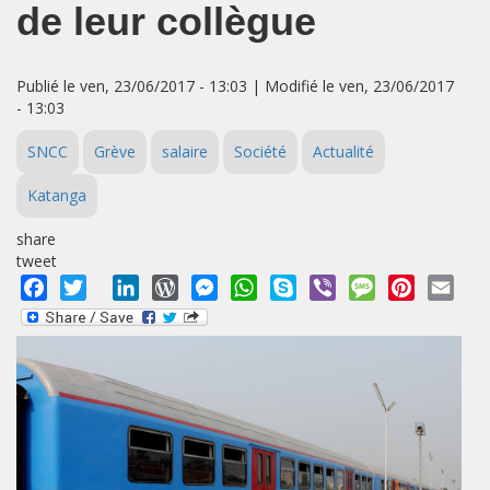
de leur collègue
Publié le ven, 23/06/2017 - 13:03 | Modifié le ven, 23/06/2017
- 13:03
SNCC
Grève
salaire
Société
Actualité
Katanga
share
tweet
Facebook
Twitter
LinkedIn
WordPress
Messenger
WhatsApp
Skype
Viber
Message
Pinterest
Emai