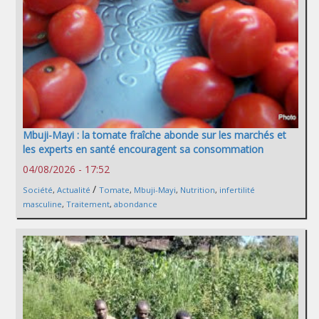
Mbuji-Mayi : la tomate fraîche abonde sur les marchés et
les experts en santé encouragent sa consommation
04/08/2026 - 17:52
/
Société
,
Actualité
Tomate
,
Mbuji-Mayi
,
Nutrition
,
infertilité
masculine
,
Traitement
,
abondance