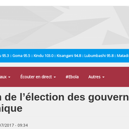
 95.3 :: Goma 95.5 :: Kindu 103.0 :: Kisangani 94.8 :: Lubumbashi 95.8 :: Matad
naux
Écouter en direct
#Ebola
Autres
 de l’élection des gouver
mique
/07/2017 - 09:34