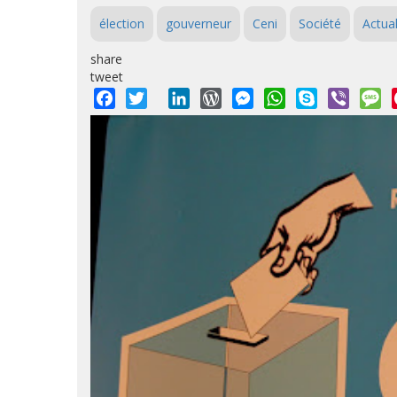
élection
gouverneur
Ceni
Société
Actual
share
tweet
Facebook
Twitter
LinkedIn
WordPress
Messenger
WhatsApp
Skype
Viber
M