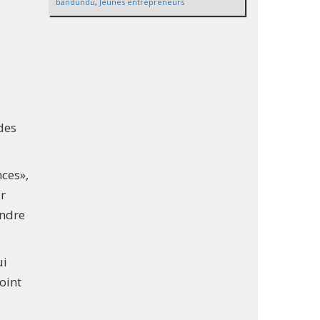
bandundu
,
Jeunes entrepreneurs
des
nces»,
ir
ondre
ui
oint