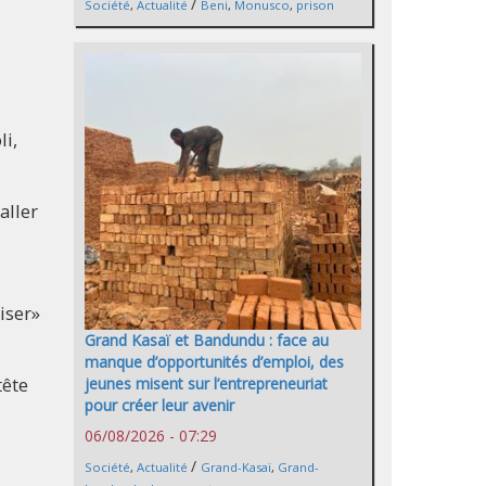
/
Société
,
Actualité
Beni
,
Monusco
,
prison
li,
aller
iser»
Grand Kasaï et Bandundu : face au
manque d’opportunités d’emploi, des
tête
jeunes misent sur l’entrepreneuriat
pour créer leur avenir
06/08/2026 - 07:29
/
Société
,
Actualité
Grand-Kasaï
,
Grand-