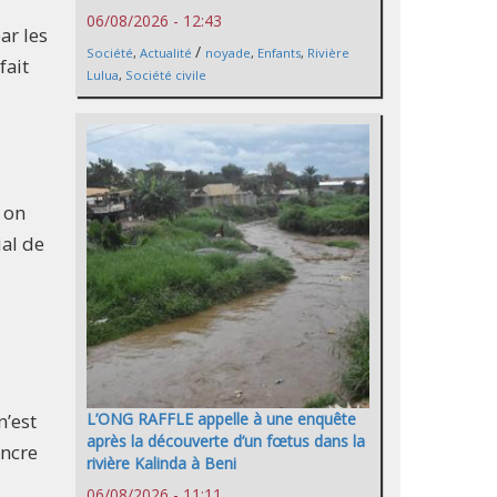
06/08/2026 - 12:43
ar les
/
Société
,
Actualité
noyade
,
Enfants
,
Rivière
fait
Lulua
,
Société civile
 on
ial de
L’ONG RAFFLE appelle à une enquête
n’est
après la découverte d’un fœtus dans la
incre
rivière Kalinda à Beni
06/08/2026 - 11:11