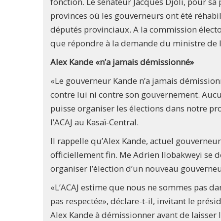
fonction. Le sénateur Jacques Djoli, pour sa 
provinces où les gouverneurs ont été réhabili
députés provinciaux. A la commission élector
que répondre à la demande du ministre de l’I
Alex Kande «n’a jamais démissionné»
«Le gouverneur Kande n’a jamais démissionné
contre lui ni contre son gouvernement. Aucu
puisse organiser les élections dans notre pr
l’ACAJ au Kasaï-Central.
Il rappelle qu’Alex Kande, actuel gouverneur
officiellement fin. Me Adrien Ilobakweyi se
organiser l’élection d’un nouveau gouverneu
«L’ACAJ estime que nous ne sommes pas dans
pas respectée», déclare-t-il, invitant le prés
Alex Kande à démissionner avant de laisser l