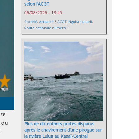
selon l’ACGT
06/08/2026 - 13:45
/
Société
,
Actualité
ACGT
,
Nguba-Lubudi
,
Route nationale numéro 1
nze
n du
Plus de dix enfants portés disparus
après le chavirement d’une pirogue sur
n
la rivière Lulua au Kasaï-Central