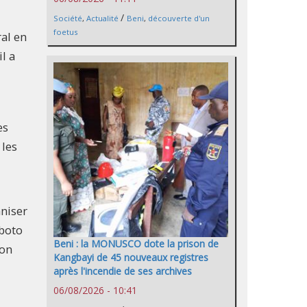
/
Société
,
Actualité
Beni
,
découverte d'un
foetus
ral en
l a
es
 les
niser
mboto
Beni : la MONUSCO dote la prison de
ion
Kangbayi de 45 nouveaux registres
après l'incendie de ses archives
06/08/2026 - 10:41