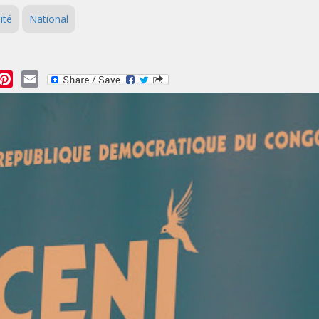
ité
National
essage
Pinterest
Email