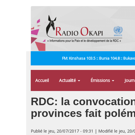
Aller
au
contenu
principal
FM: Kinshasa 103.5 :: Bunia 104.8 :: Bukavu
Accueil
Actualité
Émissions
Jour
RDC: la convocation
provinces fait polé
Publié le jeu, 20/07/2017 - 09:31 | Modifié le jeu, 20