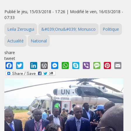
Publié le jeu, 15/03/2018 - 17:26 | Modifié le ven, 16/03/2018 -
07:33
Leila Zerougui
&#039;Onu&#039; Monusco
Politique
Actualité
National
share
tweet
Facebook
Twitter
LinkedIn
WordPress
Messenger
WhatsApp
Skype
Viber
Message
Pinterest
Emai