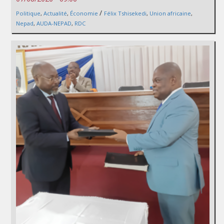
/
Politique
,
Actualité
,
Économie
Félix Tshisekedi
,
Union africaine
,
Nepad
,
AUDA-NEPAD
,
RDC