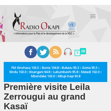
Aller
au
Toggle
contenu
navigation
principal
FM: Kinshasa 103.5 :: Bunia 104.8 :: Bukavu 95.3 :: Goma 95.5 ::
Kindu 103.0 :: Kisangani 94.8 :: Lubumbashi 95.8 :: Matadi 102.0 ::
Mbandaka 103.0 :: Mbuji-mayi 93.8
Première visite Leila
Zerrougui au grand
Kasaï