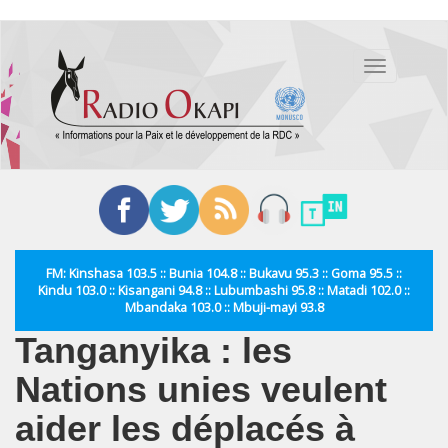
Aller
au
Toggle
contenu
navigation
principal
FM: Kinshasa 103.5 :: Bunia 104.8 :: Bukavu 95.3 :: Goma 95.5 ::
Kindu 103.0 :: Kisangani 94.8 :: Lubumbashi 95.8 :: Matadi 102.0 ::
Mbandaka 103.0 :: Mbuji-mayi 93.8
Tanganyika : les
Nations unies veulent
aider les déplacés à