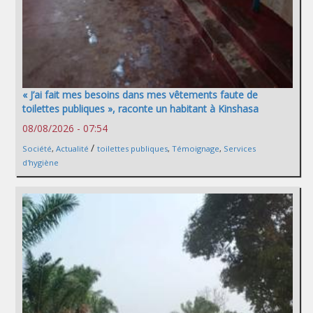
« J’ai fait mes besoins dans mes vêtements faute de
toilettes publiques », raconte un habitant à Kinshasa
08/08/2026 - 07:54
/
Société
,
Actualité
toilettes publiques
,
Témoignage
,
Services
d'hygiène