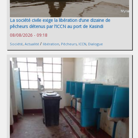
La société civile exige la libération d’une dizaine de
pêcheurs détenus par l’ICCN au port de Kasindi
08/08/2026 - 09:18
/
Société
,
Actualité
libération
,
Pêcheurs
,
ICCN
,
Dialogue