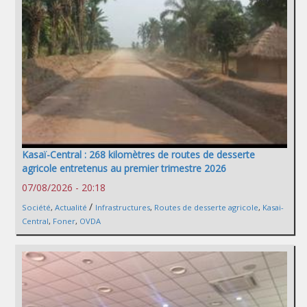
Kasaï-Central : 268 kilomètres de routes de desserte
agricole entretenus au premier trimestre 2026
07/08/2026 - 20:18
/
Société
,
Actualité
Infrastructures
,
Routes de desserte agricole
,
Kasai-
Central
,
Foner
,
OVDA