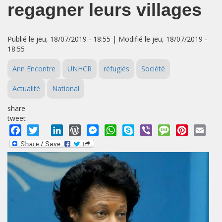
regagner leurs villages
Publié le jeu, 18/07/2019 - 18:55 | Modifié le jeu, 18/07/2019 -
18:55
Ann Encontre
UNHCR
réfugiés
Société
Actualité
National
share
tweet
Facebook
Twitter
LinkedIn
WordPress
Messenger
WhatsApp
Skype
Viber
Message
Pinterest
Emai