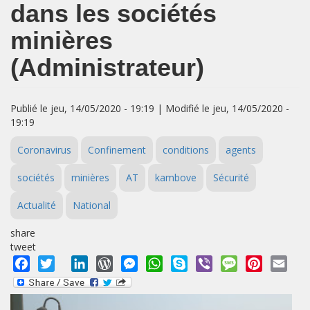
dans les sociétés
minières
(Administrateur)
Publié le jeu, 14/05/2020 - 19:19 | Modifié le jeu, 14/05/2020 -
19:19
Coronavirus
Confinement
conditions
agents
sociétés
minières
AT
kambove
Sécurité
Actualité
National
share
tweet
Facebook
Twitter
LinkedIn
WordPress
Messenger
WhatsApp
Skype
Viber
Message
Pinterest
Emai