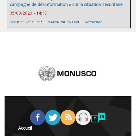
campagne de désinformation » sur la situation sécuritaire
05/08/2026 - 14:18
/
Sécurité
,
Actualité
Sud-Kivu
,
Purusi
,
FARDC
,
Wazalendo
Accueil