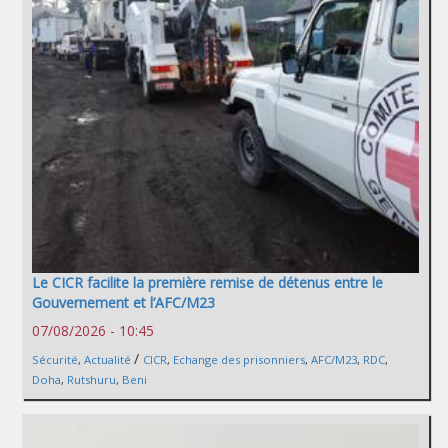
Le CICR facilite la première remise de détenus entre le
Gouvernement et l’AFC/M23
07/08/2026 - 10:45
/
Sécurité
,
Actualité
CICR
,
Echange des prisonniers
,
AFC/M23
,
RDC
,
Doha
,
Rutshuru
,
Beni