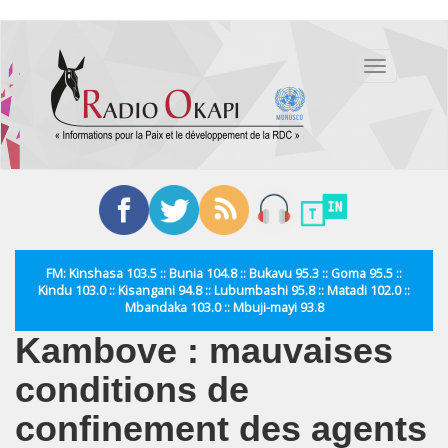
Aller
au
Toggle
contenu
navigation
principal
FM: Kinshasa 103.5 :: Bunia 104.8 :: Bukavu 95.3 :: Goma 95.5 ::
Kindu 103.0 :: Kisangani 94.8 :: Lubumbashi 95.8 :: Matadi 102.0 ::
Mbandaka 103.0 :: Mbuji-mayi 93.8
Kambove : mauvaises
conditions de
confinement des agents