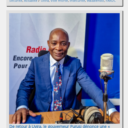
/
Sécurité
,
Actualité
Uvira
,
Ville morte
,
Insécurité
,
Wazalendo
,
FARDC
De retour à Uvira, le gouverneur Purusi dénonce une «