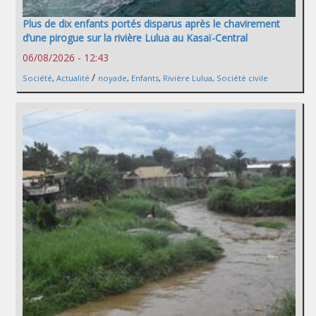
Plus de dix enfants portés disparus après le chavirement
d’une pirogue sur la rivière Lulua au Kasaï-Central
06/08/2026 - 12:43
/
Société
,
Actualité
noyade
,
Enfants
,
Rivière Lulua
,
Société civile