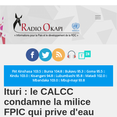
Aller
au
Toggle
contenu
navigation
principal
FM: Kinshasa 103.5 :: Bunia 104.8 :: Bukavu 95.3 :: Goma 95.5 ::
Kindu 103.0 :: Kisangani 94.8 :: Lubumbashi 95.8 :: Matadi 102.0 ::
Mbandaka 103.0 :: Mbuji-mayi 93.8
Ituri : le CALCC
condamne la milice
FPIC qui prive d'eau