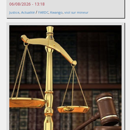
06/08/2026 - 13:18
/
Justice
,
Actualité
FARDC
,
Kwango
,
viol sur mineur