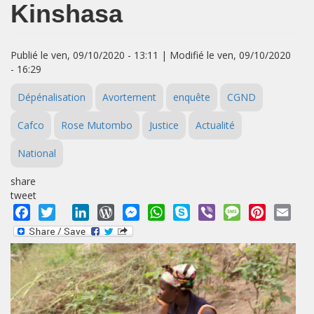
Kinshasa
Publié le ven, 09/10/2020 - 13:11 | Modifié le ven, 09/10/2020
- 16:29
Dépénalisation
Avortement
enquête
CGND
Cafco
Rose Mutombo
Justice
Actualité
National
share
tweet
Facebook
Twitter
LinkedIn
WordPress
Messenger
WhatsApp
Skype
Viber
Message
Pinterest
Emai