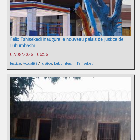
Félix Tshisekedi inaugure le nouveau palais de justice de
Lubumbashi
02/08/2026 - 06:56
/
Justice
,
Actualité
Justice
,
Lubumbashi
,
Tshisekedi