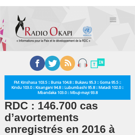
Aller
au
Toggle
contenu
navigation
principal
FM: Kinshasa 103.5 :: Bunia 104.8 :: Bukavu 95.3 :: Goma 95.5 ::
Kindu 103.0 :: Kisangani 94.8 :: Lubumbashi 95.8 :: Matadi 102.0 ::
Mbandaka 103.0 :: Mbuji-mayi 93.8
RDC : 146.700 cas
d’avortements
enregistrés en 2016 à