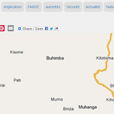
implication
FARDC
autorités
Sécurité
Actualité
Nati
essage
Pinterest
Email