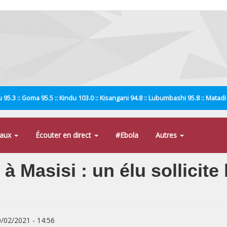
 95.3 :: Goma 95.5 :: Kindu 103.0 :: Kisangani 94.8 :: Lubumbashi 95.8 :: Matad
naux
Écouter en direct
#Ebola
Autres
 à Masisi : un élu sollicite
0/02/2021 - 14:56