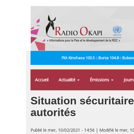
Aller
au
contenu
principal
FM: Kinshasa 103.5 :: Bunia 104.8 :: Bukavu
Accueil
Actualité
Émissions
Jour
Situation sécuritaire
autorités
Publié le mer, 10/02/2021 - 14:56 | Modifié le mer, 1