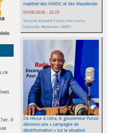
matériel des FARDC et des Wazalendo
05/08/2026 - 20:23
/
Sécurité
,
Actualité
Uvira
,
Ville morte
,
Insécurité
,
Wazalendo
,
FARDC
s ce
tives
De retour à Uvira, le gouverneur Purusi
er. Il
dénonce une « campagne de
que
désinformation » sur la situation