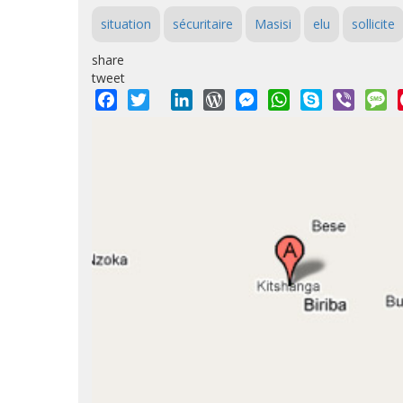
situation
sécuritaire
Masisi
elu
sollicite
share
tweet
Facebook
Twitter
LinkedIn
WordPress
Messenger
WhatsApp
Skype
Viber
M