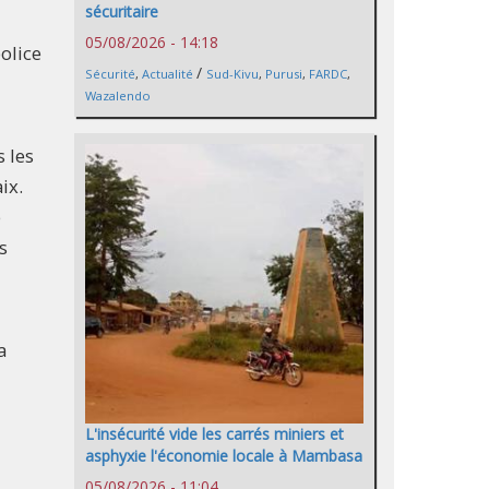
sécuritaire
05/08/2026 - 14:18
olice
/
Sécurité
,
Actualité
Sud-Kivu
,
Purusi
,
FARDC
,
Wazalendo
s les
ix.
e
s
a
L'insécurité vide les carrés miniers et
asphyxie l'économie locale à Mambasa
05/08/2026 - 11:04