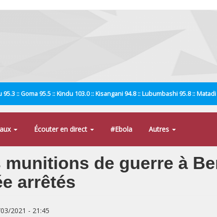
 95.3 :: Goma 95.5 :: Kindu 103.0 :: Kisangani 94.8 :: Lubumbashi 95.8 :: Matad
naux
Écouter en direct
#Ebola
Autres
munitions de guerre à Beni
ée arrêtés
/03/2021 - 21:45