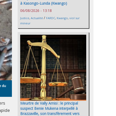
à Kasongo-Lunda (Kwango)
06/08/2026 - 13:18
/
Justice
,
Actualité
FARDC
,
Kwango
,
viol sur
mineur
e du
ers
Meurtre de Vally Amisi : le principal
suspect Benie Mukena interpellé à
apide
Brazzaville, son transfèrement vers