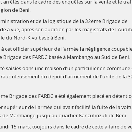
 arrêtés dans le cadre des enquêtes sur la vente et le traf
gion de Beni.
inistration et de la logistique de la 32ème Brigade de
de à vue, après son audition par les magistrats de l'Audit
lle du Nord-Kivu basé à Beni.
é à cet officier supérieur de l'armée la négligence coupabl
me Brigade des FARDC basée à Mambango au Sud de Beni.
été saisies dans une maison d’un particulier en commune
 frauduleusement du dépôt d'armement de l’unité de la 3
me Brigade des FARDC a été également placé en détentio
er supérieur de l'armée qui avait facilité la fuite de la voit
ns de Mambango jusqu'au quartier Kanzulinzuli de Beni.
 lundi 15 mars, toujours dans le cadre de cette affaire de v