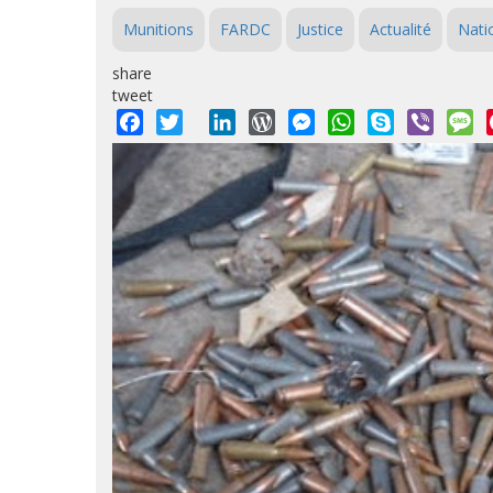
Munitions
FARDC
Justice
Actualité
Nati
share
tweet
Facebook
Twitter
LinkedIn
WordPress
Messenger
WhatsApp
Skype
Viber
M