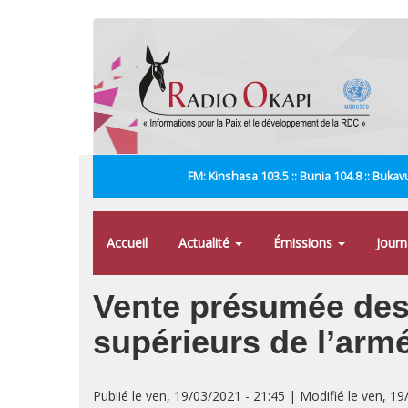
Aller
au
contenu
principal
FM: Kinshasa 103.5 :: Bunia 104.8 :: Bukavu
Accueil
Actualité
Émissions
Jour
Vente présumée des 
supérieurs de l’arm
Publié le ven, 19/03/2021 - 21:45 | Modifié le ven, 19