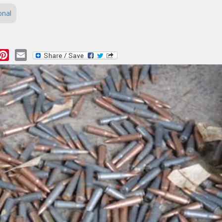
onal
essage
Pinterest
Email