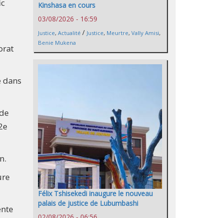
ic
Kinshasa en cours
03/08/2026 - 16:59
/
Justice
,
Actualité
Justice
,
Meurtre
,
Vally Amisi
,
Benie Mukena
orat
e dans
 de
2e
n.
ure
Félix Tshisekedi inaugure le nouveau
palais de justice de Lubumbashi
ente
02/08/2026 - 06:56