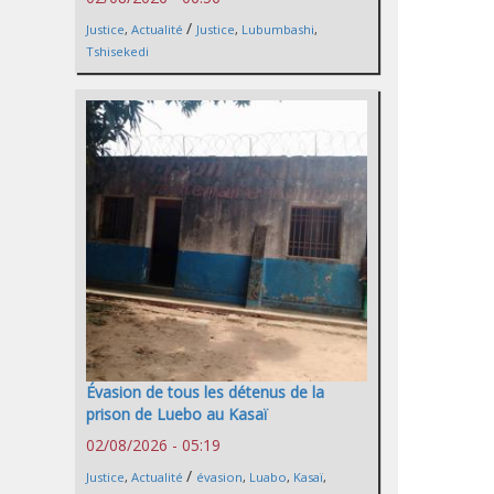
/
Justice
,
Actualité
Justice
,
Lubumbashi
,
Tshisekedi
Évasion de tous les détenus de la
prison de Luebo au Kasaï
02/08/2026 - 05:19
/
Justice
,
Actualité
évasion
,
Luabo
,
Kasaï
,