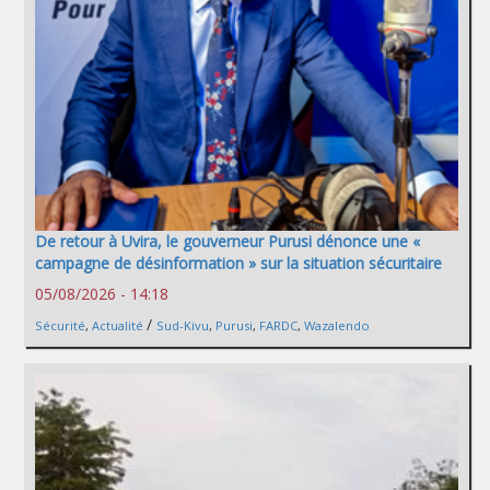
De retour à Uvira, le gouverneur Purusi dénonce une «
campagne de désinformation » sur la situation sécuritaire
05/08/2026 - 14:18
/
Sécurité
,
Actualité
Sud-Kivu
,
Purusi
,
FARDC
,
Wazalendo