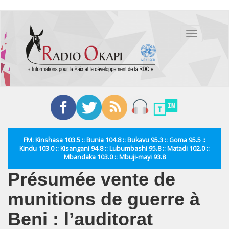
Aller
au
Toggle
contenu
navigation
principal
FM: Kinshasa 103.5 :: Bunia 104.8 :: Bukavu 95.3 :: Goma 95.5 ::
Kindu 103.0 :: Kisangani 94.8 :: Lubumbashi 95.8 :: Matadi 102.0 ::
Mbandaka 103.0 :: Mbuji-mayi 93.8
Présumée vente de
munitions de guerre à
Beni : l’auditorat