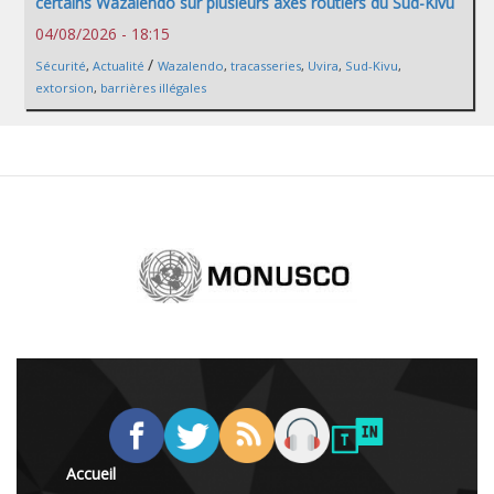
certains Wazalendo sur plusieurs axes routiers du Sud-Kivu
04/08/2026 - 18:15
/
Sécurité
,
Actualité
Wazalendo
,
tracasseries
,
Uvira
,
Sud-Kivu
,
extorsion
,
barrières illégales
Accueil