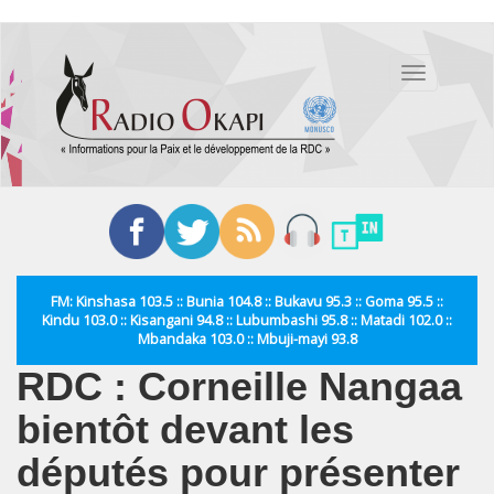
Aller
au
Toggle
contenu
navigation
principal
FM: Kinshasa 103.5 :: Bunia 104.8 :: Bukavu 95.3 :: Goma 95.5 ::
Kindu 103.0 :: Kisangani 94.8 :: Lubumbashi 95.8 :: Matadi 102.0 ::
Mbandaka 103.0 :: Mbuji-mayi 93.8
RDC : Corneille Nangaa
bientôt devant les
députés pour présenter