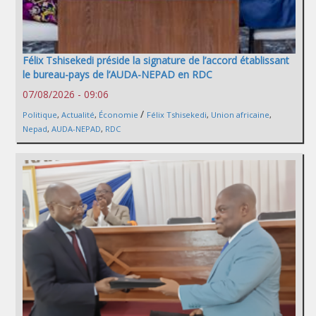
Félix Tshisekedi préside la signature de l’accord établissant
le bureau-pays de l’AUDA-NEPAD en RDC
07/08/2026 - 09:06
/
Politique
,
Actualité
,
Économie
Félix Tshisekedi
,
Union africaine
,
Nepad
,
AUDA-NEPAD
,
RDC