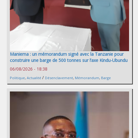
Maniema : un mémorandum signé avec la Tanzanie pour
construire une barge de 500 tonnes sur l’axe Kindu-Ubundu
06/08/2026 - 18:38
/
Politique
,
Actualité
Désenclavement
,
Mémorandum
,
Barge