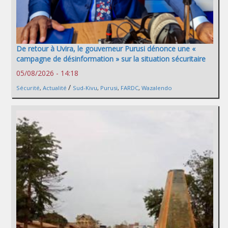
De retour à Uvira, le gouverneur Purusi dénonce une «
campagne de désinformation » sur la situation sécuritaire
05/08/2026 - 14:18
/
Sécurité
,
Actualité
Sud-Kivu
,
Purusi
,
FARDC
,
Wazalendo