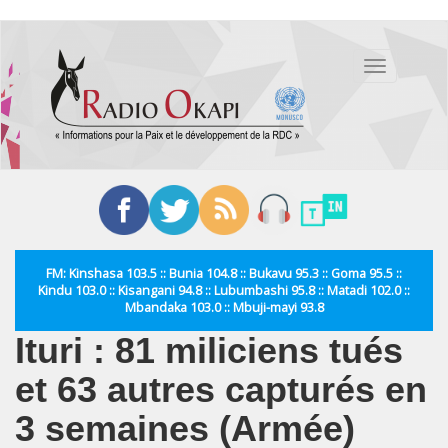
Aller
au
Toggle
contenu
navigation
principal
FM: Kinshasa 103.5 :: Bunia 104.8 :: Bukavu 95.3 :: Goma 95.5 ::
Kindu 103.0 :: Kisangani 94.8 :: Lubumbashi 95.8 :: Matadi 102.0 ::
Mbandaka 103.0 :: Mbuji-mayi 93.8
Ituri : 81 miliciens tués
et 63 autres capturés en
3 semaines (Armée)