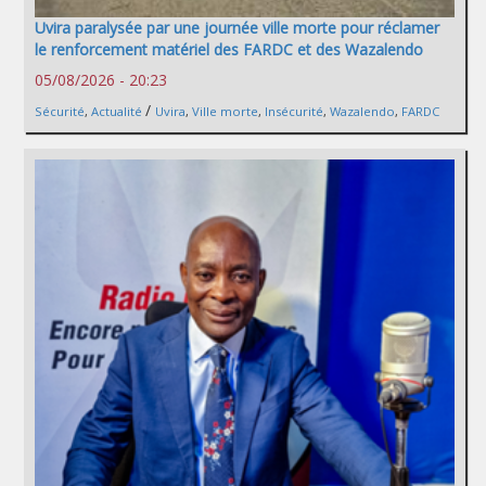
Uvira paralysée par une journée ville morte pour réclamer
le renforcement matériel des FARDC et des Wazalendo
05/08/2026 - 20:23
/
Sécurité
,
Actualité
Uvira
,
Ville morte
,
Insécurité
,
Wazalendo
,
FARDC