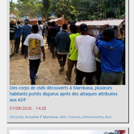
Des corps de civils découverts à Mambasa, plusieurs
habitants portés disparus après des attaques attribuées
aux ADF
07/08/2026 - 14:28
/
Sécurité
,
Actualité
Mambasa. ADF
,
Tueries
,
enlèvements
,
Ituri