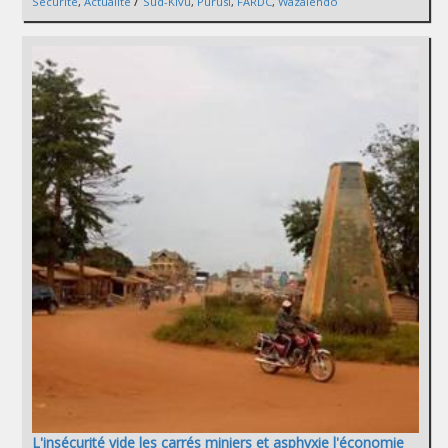
/
Sécurité
,
Actualité
Sud-Kivu
,
Purusi
,
FARDC
,
Wazalendo
L'insécurité vide les carrés miniers et asphyxie l'économie