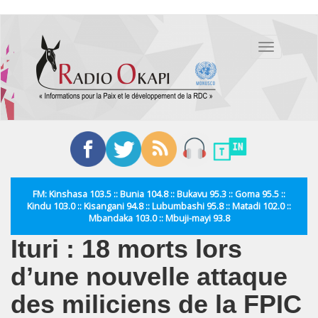
Aller
au
Toggle
contenu
navigation
principal
FM: Kinshasa 103.5 :: Bunia 104.8 :: Bukavu 95.3 :: Goma 95.5 ::
Kindu 103.0 :: Kisangani 94.8 :: Lubumbashi 95.8 :: Matadi 102.0 ::
Mbandaka 103.0 :: Mbuji-mayi 93.8
Ituri : 18 morts lors
d’une nouvelle attaque
des miliciens de la FPIC