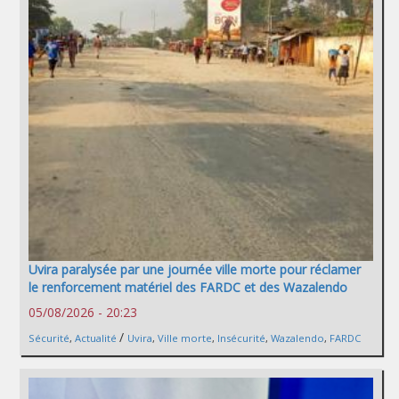
Uvira paralysée par une journée ville morte pour réclamer
le renforcement matériel des FARDC et des Wazalendo
05/08/2026 - 20:23
/
Sécurité
,
Actualité
Uvira
,
Ville morte
,
Insécurité
,
Wazalendo
,
FARDC