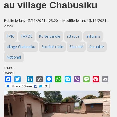
au village Chabusiku
Publié le lun, 15/11/2021 - 23:20 | Modifié le lun, 15/11/2021 -
23:20
FPIC
FARDC
Porte-parole
attaque
miliciens
village Chabusiku
Société civile
Sécurité
Actualité
National
share
tweet
Facebook
Twitter
LinkedIn
WordPress
Messenger
WhatsApp
Skype
Viber
Message
Pinterest
Emai