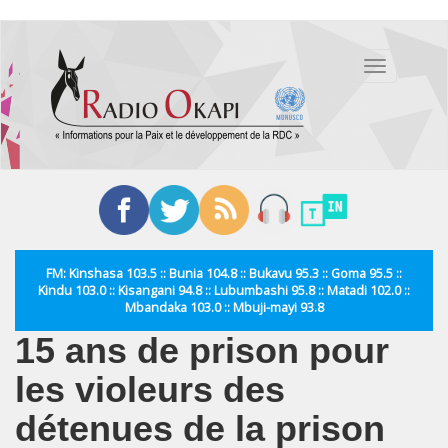
Aller
au
Toggle
contenu
navigation
principal
FM: Kinshasa 103.5 :: Bunia 104.8 :: Bukavu 95.3 :: Goma 95.5 ::
Kindu 103.0 :: Kisangani 94.8 :: Lubumbashi 95.8 :: Matadi 102.0 ::
Mbandaka 103.0 :: Mbuji-mayi 93.8
15 ans de prison pour
les violeurs des
détenues de la prison