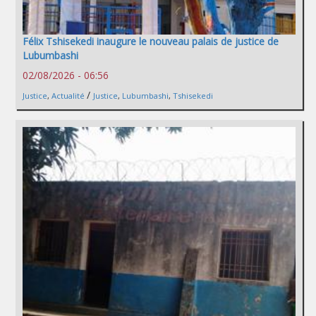
Félix Tshisekedi inaugure le nouveau palais de justice de
Lubumbashi
02/08/2026 - 06:56
/
Justice
,
Actualité
Justice
,
Lubumbashi
,
Tshisekedi