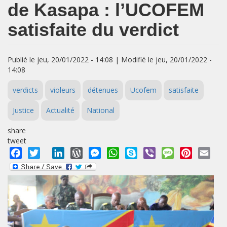
de Kasapa : l’UCOFEM
satisfaite du verdict
Publié le jeu, 20/01/2022 - 14:08 | Modifié le jeu, 20/01/2022 -
14:08
verdicts
violeurs
détenues
Ucofem
satisfaite
Justice
Actualité
National
share
tweet
Facebook
Twitter
LinkedIn
WordPress
Messenger
WhatsApp
Skype
Viber
Message
Pinterest
Emai