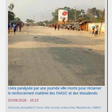
Uvira paralysée par une journée ville morte pour réclamer
le renforcement matériel des FARDC et des Wazalendo
05/08/2026 - 20:23
/
Sécurité
,
Actualité
Uvira
,
Ville morte
,
Insécurité
,
Wazalendo
,
FARDC