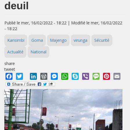
deuil
Publié le mer, 16/02/2022 - 18:22 | Modifié le mer, 16/02/2022
- 18:22
Karisimbi
Goma
Majengo
virunga
Sécurité
Actualité
National
share
tweet
Facebook
Twitter
LinkedIn
WordPress
Messenger
WhatsApp
Skype
Viber
Message
Pinterest
Emai