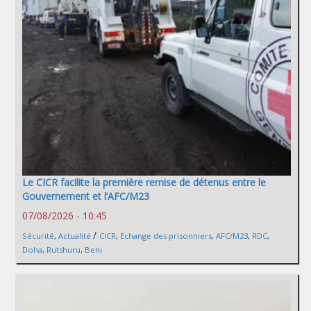
Le CICR facilite la première remise de détenus entre le
Gouvernement et l’AFC/M23
07/08/2026 - 10:45
/
Sécurité
,
Actualité
CICR
,
Echange des prisonniers
,
AFC/M23
,
RDC
,
Doha
,
Rutshuru
,
Beni