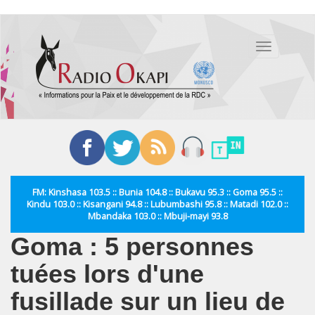
Aller
au
Toggle
contenu
navigation
principal
FM: Kinshasa 103.5 :: Bunia 104.8 :: Bukavu 95.3 :: Goma 95.5 ::
Kindu 103.0 :: Kisangani 94.8 :: Lubumbashi 95.8 :: Matadi 102.0 ::
Mbandaka 103.0 :: Mbuji-mayi 93.8
Goma : 5 personnes
tuées lors d'une
fusillade sur un lieu de