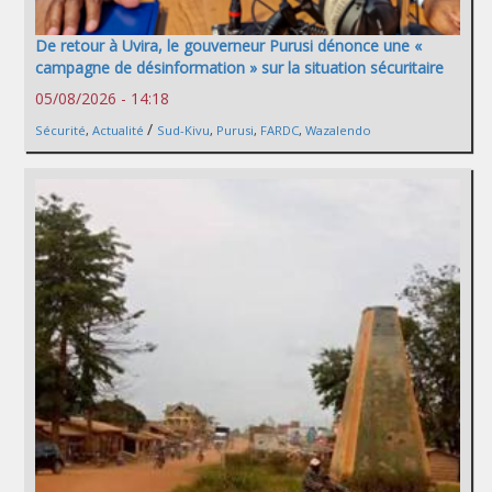
De retour à Uvira, le gouverneur Purusi dénonce une «
campagne de désinformation » sur la situation sécuritaire
05/08/2026 - 14:18
/
Sécurité
,
Actualité
Sud-Kivu
,
Purusi
,
FARDC
,
Wazalendo