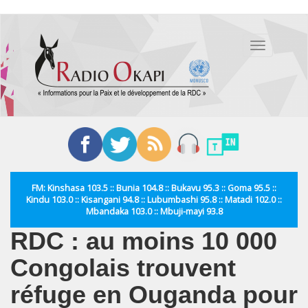
Aller
au
Toggle
contenu
navigation
principal
FM: Kinshasa 103.5 :: Bunia 104.8 :: Bukavu 95.3 :: Goma 95.5 ::
Kindu 103.0 :: Kisangani 94.8 :: Lubumbashi 95.8 :: Matadi 102.0 ::
Mbandaka 103.0 :: Mbuji-mayi 93.8
RDC : au moins 10 000
Congolais trouvent
réfuge en Ouganda pour