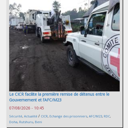
Le CICR facilite la première remise de détenus entre le
Gouvernement et l’AFC/M23
07/08/2026 - 10:45
/
Sécurité
,
Actualité
CICR
,
Echange des prisonniers
,
AFC/M23
,
RDC
,
Doha
,
Rutshuru
,
Beni