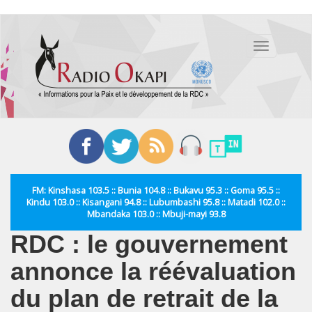
Aller
au
Toggle
contenu
navigation
principal
FM: Kinshasa 103.5 :: Bunia 104.8 :: Bukavu 95.3 :: Goma 95.5 ::
Kindu 103.0 :: Kisangani 94.8 :: Lubumbashi 95.8 :: Matadi 102.0 ::
Mbandaka 103.0 :: Mbuji-mayi 93.8
RDC : le gouvernement
annonce la réévaluation
du plan de retrait de la