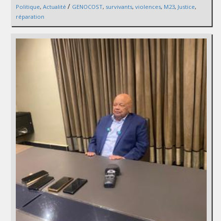
/
Politique
,
Actualité
GENOCOST
,
survivants
,
violences
,
M23
,
Justice
,
réparation