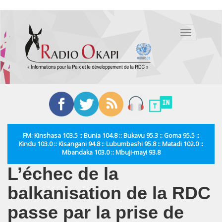
Aller
au
Toggle
contenu
navigation
principal
FM: Kinshasa 103.5 :: Bunia 104.8 :: Bukavu 95.3 :: Goma 95.5 ::
Kindu 103.0 :: Kisangani 94.8 :: Lubumbashi 95.8 :: Matadi 102.0 ::
Mbandaka 103.0 :: Mbuji-mayi 93.8
L’échec de la
balkanisation de la RDC
passe par la prise de