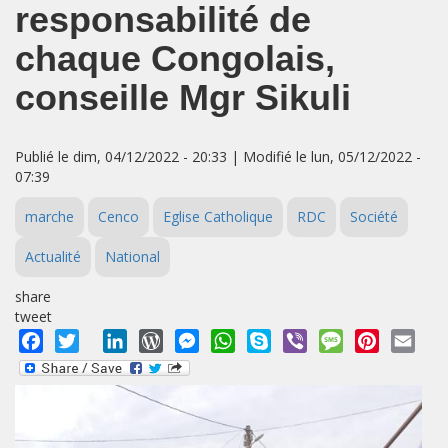
responsabilité de
chaque Congolais,
conseille Mgr Sikuli
Publié le dim, 04/12/2022 - 20:33 | Modifié le lun, 05/12/2022 -
07:39
marche
Cenco
Eglise Catholique
RDC
Société
Actualité
National
share
tweet
Facebook
Twitter
LinkedIn
WordPress
Messenger
WhatsApp
Skype
Viber
Message
Pinterest
Emai