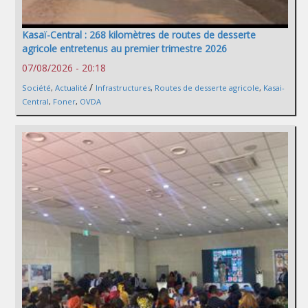
Kasaï-Central : 268 kilomètres de routes de desserte
agricole entretenus au premier trimestre 2026
07/08/2026 - 20:18
/
Société
,
Actualité
Infrastructures
,
Routes de desserte agricole
,
Kasai-
Central
,
Foner
,
OVDA