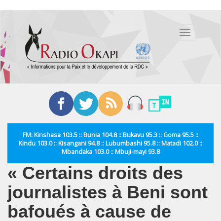
Aller
au
Toggle
contenu
navigation
principal
FM: Kinshasa 103.5 :: Bunia 104.8 :: Bukavu 95.3 :: Goma 95.5 ::
Kindu 103.0 :: Kisangani 94.8 :: Lubumbashi 95.8 :: Matadi 102.0 ::
Mbandaka 103.0 :: Mbuji-mayi 93.8
« Certains droits des
journalistes à Beni sont
bafoués à cause de