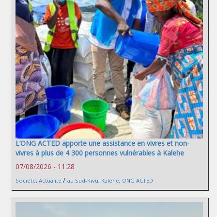
L’ONG ACTED apporte une assistance en vivres et non-
vivres à plus de 4 300 personnes vulnérables à Kalehe
07/08/2026 - 11:28
/
Société
,
Actualité
au Sud-Kivu
,
Kalehe
,
ONG ACTED