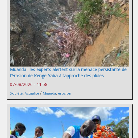
Muanda : les experts alertent sur la menace persistante de
l’érosion de Kenge Yaba à l’approche des pluies
07/08/2026 - 11:58
/
Société
,
Actualité
Muanda
,
érosion