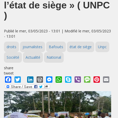
l’état de siège » ( UNPC
)
Publié le mer, 03/05/2023 - 13:01 | Modifié le mer, 03/05/2023
- 13:01
droits
journalistes
Bafoués
état de siège
Unpc
Société
Actualité
National
share
tweet
Facebook
Twitter
LinkedIn
WordPress
Messenger
WhatsApp
Skype
Viber
Message
Pinterest
Emai